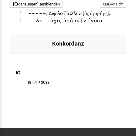
[Ergänzungen] ausblenden
XML-Ansicht
‒ ‒ ‒ ‒ ‒ς Διφίλο̣ Παλληνε
[ὺς ἐχορήγε]
,
1
[Ἀντ]
ιοχὶς ἀνδρῶ
[ν ἐνίκα]
.
2
Konkordanz
IG
IG II/III² 3033