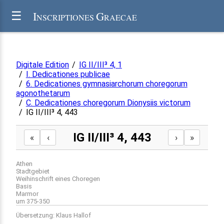
I
G
☰
NSCRIPTIONES
RAECAE
Digitale Edition
/
IG II/III³ 4, 1
/
I. Dedicationes publicae
/
6. Dedicationes gymnasiarchorum choregorum
agonothetarum
/
C. Dedicationes choregorum Dionysiis victorum
/
IG II/III³ 4, 443
IG II/III³ 4, 443
«
‹
›
»
Athen
Stadtgebiet
Weihinschrift eines Choregen
Basis
Marmor
um 375-350
Übersetzung: Klaus Hallof