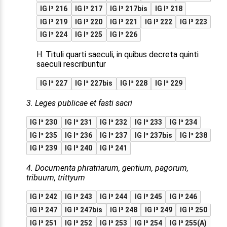
IG I³ 216
IG I³ 217
IG I³ 217bis
IG I³ 218
IG I³ 219
IG I³ 220
IG I³ 221
IG I³ 222
IG I³ 223
IG I³ 224
IG I³ 225
IG I³ 226
H. Tituli quarti saeculi, in quibus decreta quinti
saeculi rescribuntur
IG I³ 227
IG I³ 227bis
IG I³ 228
IG I³ 229
3. Leges publicae et fasti sacri
IG I³ 230
IG I³ 231
IG I³ 232
IG I³ 233
IG I³ 234
IG I³ 235
IG I³ 236
IG I³ 237
IG I³ 237bis
IG I³ 238
IG I³ 239
IG I³ 240
IG I³ 241
4. Documenta phratriarum, gentium, pagorum,
tribuum, trittyum
IG I³ 242
IG I³ 243
IG I³ 244
IG I³ 245
IG I³ 246
IG I³ 247
IG I³ 247bis
IG I³ 248
IG I³ 249
IG I³ 250
IG I³ 251
IG I³ 252
IG I³ 253
IG I³ 254
IG I³ 255(A)