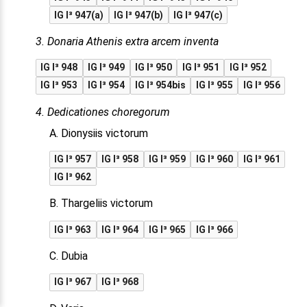
IG I³ 947(a)
IG I³ 947(b)
IG I³ 947(c)
3. Donaria Athenis extra arcem inventa
IG I³ 948
IG I³ 949
IG I³ 950
IG I³ 951
IG I³ 952
IG I³ 953
IG I³ 954
IG I³ 954bis
IG I³ 955
IG I³ 956
4. Dedicationes choregorum
A. Dionysiis victorum
IG I³ 957
IG I³ 958
IG I³ 959
IG I³ 960
IG I³ 961
IG I³ 962
B. Thargeliis victorum
IG I³ 963
IG I³ 964
IG I³ 965
IG I³ 966
C. Dubia
IG I³ 967
IG I³ 968