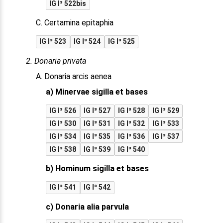
IG I³ 522bis
C. Certamina epitaphia
IG I³ 523
IG I³ 524
IG I³ 525
2. Donaria privata
A. Donaria arcis aenea
a) Minervae sigilla et bases
IG I³ 526
IG I³ 527
IG I³ 528
IG I³ 529
IG I³ 530
IG I³ 531
IG I³ 532
IG I³ 533
IG I³ 534
IG I³ 535
IG I³ 536
IG I³ 537
IG I³ 538
IG I³ 539
IG I³ 540
b) Hominum sigilla et bases
IG I³ 541
IG I³ 542
c) Donaria alia parvula