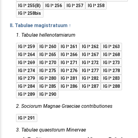
IG I³ 255(B)
IG I³ 256
IG I³ 257
IG I³ 258
IG I³ 258bis
II. Tabulae magistratuum ↑
1. Tabulae hellenotamiarum
IG I³ 259
IG I³ 260
IG I³ 261
IG I³ 262
IG I³ 263
IG I³ 264
IG I³ 265
IG I³ 266
IG I³ 267
IG I³ 268
IG I³ 269
IG I³ 270
IG I³ 271
IG I³ 272
IG I³ 273
IG I³ 274
IG I³ 275
IG I³ 276
IG I³ 277
IG I³ 278
IG I³ 279
IG I³ 280
IG I³ 281
IG I³ 282
IG I³ 283
IG I³ 284
IG I³ 285
IG I³ 286
IG I³ 287
IG I³ 288
IG I³ 289
IG I³ 290
2. Sociorum Magnae Graeciae contributiones
IG I³ 291
3. Tabulae quaestorum Minervae