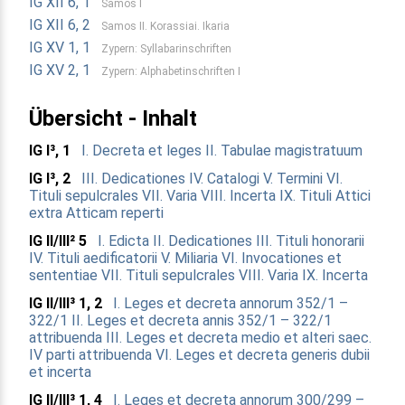
IG XII 6, 1
Samos I
IG XII 6, 2
Samos II. Korassiai. Ikaria
IG XV 1, 1
Zypern: Syllabarinschriften
IG XV 2, 1
Zypern: Alphabetinschriften I
Übersicht - Inhalt
IG I³, 1
I. Decreta et leges
II. Tabulae magistratuum
IG I³, 2
III. Dedicationes
IV. Catalogi
V. Termini
VI.
Tituli sepulcrales
VII. Varia
VIII. Incerta
IX. Tituli Attici
extra Atticam reperti
IG II/III² 5
I. Edicta
II. Dedicationes
III. Tituli honorarii
IV. Tituli aedificatorii
V. Miliaria
VI. Invocationes et
sententiae
VII. Tituli sepulcrales
VIII. Varia
IX. Incerta
IG II/III³ 1, 2
I. Leges et decreta annorum 352/1 –
322/1
II. Leges et decreta annis 352/1 – 322/1
attribuenda
III. Leges et decreta medio et alteri saec.
IV parti attribuenda
VI. Leges et decreta generis dubii
et incerta
IG II/III³ 1, 4
I. Leges et decreta annorum 300/299 –