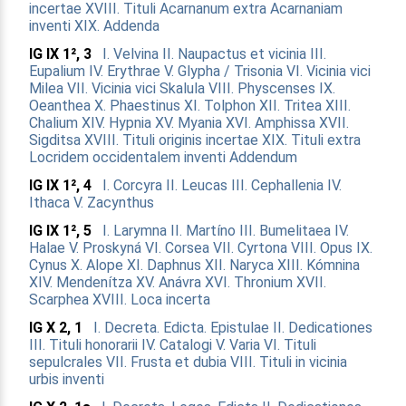
incertae
XVIII. Tituli Acarnanum extra Acarnaniam
inventi
XIX. Addenda
IG IX 1², 3
I. Velvina
II. Naupactus et vicinia
III.
Eupalium
IV. Erythrae
V. Glypha / Trisonia
VI. Vicinia vici
Milea
VII. Vicinia vici Skalula
VIII. Physcenses
IX.
Oeanthea
X. Phaestinus
XI. Tolphon
XII. Tritea
XIII.
Chalium
XIV. Hypnia
XV. Myania
XVI. Amphissa
XVII.
Sigditsa
XVIII. Tituli originis incertae
XIX. Tituli extra
Locridem occidentalem inventi
Addendum
IG IX 1², 4
I. Corcyra
II. Leucas
III. Cephallenia
IV.
Ithaca
V. Zacynthus
IG IX 1², 5
I. Larymna
II. Martíno
III. Bumelitaea
IV.
Halae
V. Proskyná
VI. Corsea
VII. Cyrtona
VIII. Opus
IX.
Cynus
X. Alope
XI. Daphnus
XII. Naryca
XIII. Kómnina
XIV. Mendenítza
XV. Anávra
XVI. Thronium
XVII.
Scarphea
XVIII. Loca incerta
IG X 2, 1
I. Decreta. Edicta. Epistulae
II. Dedicationes
III. Tituli honorarii
IV. Catalogi
V. Varia
VI. Tituli
sepulcrales
VII. Frusta et dubia
VIII. Tituli in vicinia
urbis inventi