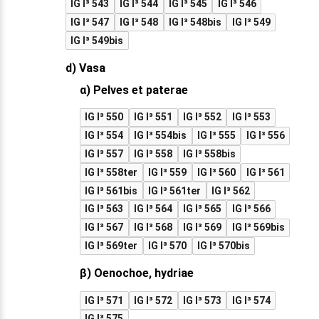
IG I³ 543
IG I³ 544
IG I³ 545
IG I³ 546
IG I³ 547
IG I³ 548
IG I³ 548bis
IG I³ 549
IG I³ 549bis
d) Vasa
α) Pelves et paterae
IG I³ 550
IG I³ 551
IG I³ 552
IG I³ 553
IG I³ 554
IG I³ 554bis
IG I³ 555
IG I³ 556
IG I³ 557
IG I³ 558
IG I³ 558bis
IG I³ 558ter
IG I³ 559
IG I³ 560
IG I³ 561
IG I³ 561bis
IG I³ 561ter
IG I³ 562
IG I³ 563
IG I³ 564
IG I³ 565
IG I³ 566
IG I³ 567
IG I³ 568
IG I³ 569
IG I³ 569bis
IG I³ 569ter
IG I³ 570
IG I³ 570bis
β) Oenochoe, hydriae
IG I³ 571
IG I³ 572
IG I³ 573
IG I³ 574
IG I³ 575