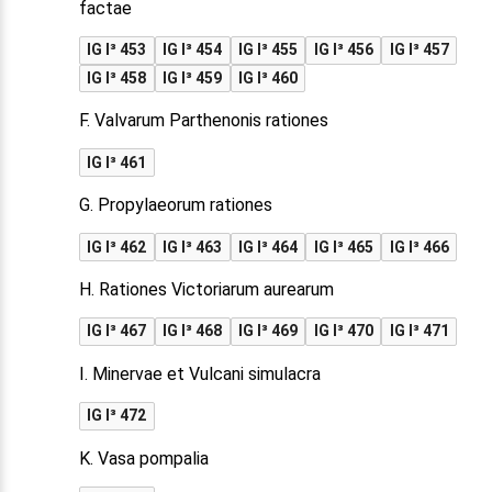
factae
IG I³ 453
IG I³ 454
IG I³ 455
IG I³ 456
IG I³ 457
IG I³ 458
IG I³ 459
IG I³ 460
F. Valvarum Parthenonis rationes
IG I³ 461
G. Propylaeorum rationes
IG I³ 462
IG I³ 463
IG I³ 464
IG I³ 465
IG I³ 466
H. Rationes Victoriarum aurearum
IG I³ 467
IG I³ 468
IG I³ 469
IG I³ 470
IG I³ 471
I. Minervae et Vulcani simulacra
IG I³ 472
K. Vasa pompalia