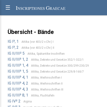
I
G
☰
NSCRIPTIONES
RAECAE
Übersicht - Bände
IG I³, 1
Attika (vor 403/2 v.Chr.) I
IG I³, 2
Attika (vor 403/2 v.Chr.) II
IG II/III² 5
Attika, Spätantike Inschriften
IG II/III³ 1, 2
Attika, Dekrete und Gesetze 352/1-322/1
IG II/III³ 1, 4
Attika, Dekrete und Gesetze 300/299-230/29
IG II/III³ 1, 5
Attika, Dekrete und Gesetze 229/8-168/7
IG II/III³ 4, 1
Attika, Weihinschriften I
IG II/III³ 4, 2
Attika, Weihinschriften II
IG II/III³ 4, 3
Attika, Weihinschriften III
IG II/III³ 8, 1
Attika, Fluchtafeln
IG IV² 2
Aigina