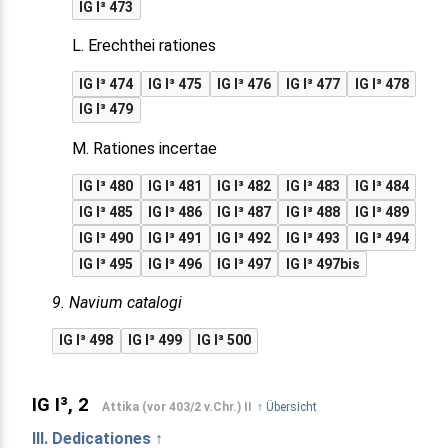
IG I³ 473
L. Erechthei rationes
IG I³ 474
IG I³ 475
IG I³ 476
IG I³ 477
IG I³ 478
IG I³ 479
M. Rationes incertae
IG I³ 480
IG I³ 481
IG I³ 482
IG I³ 483
IG I³ 484
IG I³ 485
IG I³ 486
IG I³ 487
IG I³ 488
IG I³ 489
IG I³ 490
IG I³ 491
IG I³ 492
IG I³ 493
IG I³ 494
IG I³ 495
IG I³ 496
IG I³ 497
IG I³ 497bis
9. Navium catalogi
IG I³ 498
IG I³ 499
IG I³ 500
IG I³, 2
Attika (vor 403/2 v.Chr.) II
↑ Übersicht
III. Dedicationes ↑