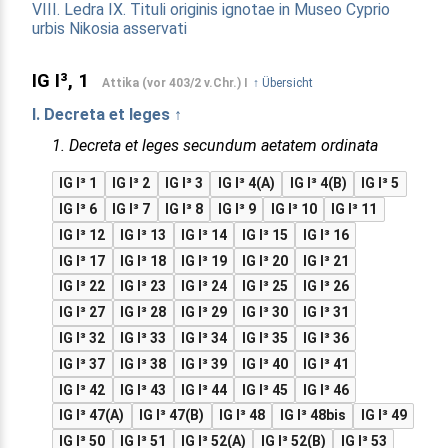
VIII. Ledra
IX. Tituli originis ignotae in Museo Cyprio
urbis Nikosia asservati
IG I³, 1
Attika (vor 403/2 v.Chr.) I
↑ Übersicht
I. Decreta et leges ↑
1. Decreta et leges secundum aetatem ordinata
IG I³ 1
IG I³ 2
IG I³ 3
IG I³ 4(A)
IG I³ 4(B)
IG I³ 5
IG I³ 6
IG I³ 7
IG I³ 8
IG I³ 9
IG I³ 10
IG I³ 11
IG I³ 12
IG I³ 13
IG I³ 14
IG I³ 15
IG I³ 16
IG I³ 17
IG I³ 18
IG I³ 19
IG I³ 20
IG I³ 21
IG I³ 22
IG I³ 23
IG I³ 24
IG I³ 25
IG I³ 26
IG I³ 27
IG I³ 28
IG I³ 29
IG I³ 30
IG I³ 31
IG I³ 32
IG I³ 33
IG I³ 34
IG I³ 35
IG I³ 36
IG I³ 37
IG I³ 38
IG I³ 39
IG I³ 40
IG I³ 41
IG I³ 42
IG I³ 43
IG I³ 44
IG I³ 45
IG I³ 46
IG I³ 47(A)
IG I³ 47(B)
IG I³ 48
IG I³ 48bis
IG I³ 49
IG I³ 50
IG I³ 51
IG I³ 52(A)
IG I³ 52(B)
IG I³ 53