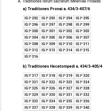
A. Traditiones rerum sacrarum Minervae Poliadis
a) Traditiones Pronai a. 434/3-407/6
IG I³ 292
IG I³ 293
IG I³ 294
IG I³ 295
IG I³ 296
IG I³ 297
IG I³ 298
IG I³ 299
IG I³ 300
IG I³ 301
IG I³ 302
IG I³ 303
IG I³ 304
IG I³ 305
IG I³ 306
IG I³ 307
IG I³ 308
IG I³ 309
IG I³ 310
IG I³ 311
IG I³ 312
IG I³ 313
IG I³ 314
IG I³ 315
IG I³ 316
b) Traditiones Hecatompedi a. 434/3-405/4
IG I³ 317
IG I³ 318
IG I³ 319
IG I³ 320
IG I³ 321
IG I³ 322
IG I³ 323
IG I³ 324
IG I³ 325
IG I³ 326
IG I³ 327
IG I³ 328
IG I³ 329
IG I³ 330
IG I³ 331
IG I³ 332
IG I³ 333
IG I³ 334
IG I³ 335
IG I³ 336
IG I³ 337
IG I³ 338
IG I³ 339
IG I³ 340