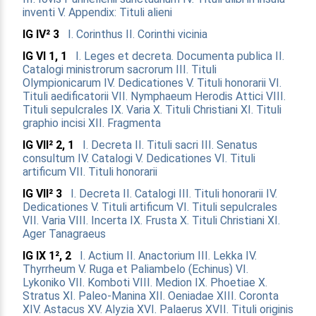
inventi
V. Appendix: Tituli alieni
IG IV² 3
I. Corinthus
II. Corinthi vicinia
IG VI 1, 1
I. Leges et decreta. Documenta publica
II.
Catalogi ministrorum sacrorum
III. Tituli
Olympionicarum
IV. Dedicationes
V. Tituli honorarii
VI.
Tituli aedificatorii
VII. Nymphaeum Herodis Attici
VIII.
Tituli sepulcrales
IX. Varia
X. Tituli Christiani
XI. Tituli
graphio incisi
XII. Fragmenta
IG VII² 2, 1
I. Decreta
II. Tituli sacri
III. Senatus
consultum
IV. Catalogi
V. Dedicationes
VI. Tituli
artificum
VII. Tituli honorarii
IG VII² 3
I. Decreta
II. Catalogi
III. Tituli honorarii
IV.
Dedicationes
V. Tituli artificum
VI. Tituli sepulcrales
VII. Varia
VIII. Incerta
IX. Frusta
X. Tituli Christiani
XI.
Ager Tanagraeus
IG IX 1², 2
I. Actium
II. Anactorium
III. Lekka
IV.
Thyrrheum
V. Ruga et Paliambelo (Echinus)
VI.
Lykoniko
VII. Komboti
VIII. Medion
IX. Phoetiae
X.
Stratus
XI. Paleo-Manina
XII. Oeniadae
XIII. Coronta
XIV. Astacus
XV. Alyzia
XVI. Palaerus
XVII. Tituli originis