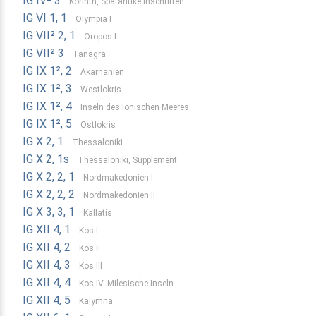
IG IV² 3
Korinth, Spätantike Inschriften
IG VI 1, 1
Olympia I
IG VII² 2, 1
Oropos I
IG VII² 3
Tanagra
IG IX 1², 2
Akarnanien
IG IX 1², 3
Westlokris
IG IX 1², 4
Inseln des Ionischen Meeres
IG IX 1², 5
Ostlokris
IG X 2, 1
Thessaloniki
IG X 2, 1s
Thessaloniki, Supplement
IG X 2, 2, 1
Nordmakedonien I
IG X 2, 2, 2
Nordmakedonien II
IG X 3, 3, 1
Kallatis
IG XII 4, 1
Kos I
IG XII 4, 2
Kos II
IG XII 4, 3
Kos III
IG XII 4, 4
Kos IV. Milesische Inseln
IG XII 4, 5
Kalymna