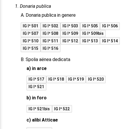
1. Donaria publica
A. Donaria publica in genere
IG I³ 501
IG I³ 502
IG I³ 503
IG I³ 505
IG I³ 506
IG I³ 507
IG I³ 508
IG I³ 509
IG I³ 509bis
IG I³ 510
IG I³ 511
IG I³ 512
IG I³ 513
IG I³ 514
IG I³ 515
IG I³ 516
B. Spolia aënea dedicata
a) in arce
IG I³ 517
IG I³ 518
IG I³ 519
IG I³ 520
IG I³ 521
b) in foro
IG I³ 521bis
IG I³ 522
c) alibi Atticae