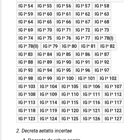
IG I³ 54
IG I³ 55
IG I³ 56
IG I³ 57
IG I³ 58
IG I³ 59
IG I³ 60
IG I³ 61
IG I³ 62
IG I³ 63
IG I³ 64
IG I³ 65
IG I³ 66
IG I³ 67
IG I³ 68
IG I³ 69
IG I³ 70
IG I³ 71
IG I³ 72
IG I³ 73
IG I³ 74
IG I³ 75
IG I³ 76
IG I³ 77
IG I³ 78(I)
IG I³ 78(II)
IG I³ 79
IG I³ 80
IG I³ 81
IG I³ 82
IG I³ 83
IG I³ 84
IG I³ 85
IG I³ 86
IG I³ 87
IG I³ 88
IG I³ 89
IG I³ 90
IG I³ 91
IG I³ 92
IG I³ 93
IG I³ 94
IG I³ 95
IG I³ 96
IG I³ 97
IG I³ 98
IG I³ 99
IG I³ 100
IG I³ 101
IG I³ 102
IG I³ 103
IG I³ 104
IG I³ 105
IG I³ 106
IG I³ 107
IG I³ 108
IG I³ 109
IG I³ 110
IG I³ 111
IG I³ 112
IG I³ 113
IG I³ 114
IG I³ 115
IG I³ 116
IG I³ 117
IG I³ 118
IG I³ 119
IG I³ 120
IG I³ 121
IG I³ 122
IG I³ 123
IG I³ 124
IG I³ 125
IG I³ 126
IG I³ 127
2. Decreta aetatis incertae