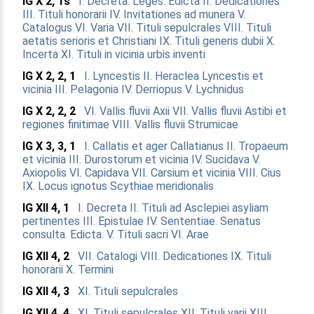
IG X 2, 1s
I. Decreta. Leges. Edicta
II. Dedicationes
III. Tituli honorarii
IV. Invitationes ad munera
V.
Catalogus
VI. Varia
VII. Tituli sepulcrales
VIII. Tituli
aetatis serioris et Christiani
IX. Tituli generis dubii
X.
Incerta
XI. Tituli in vicinia urbis inventi
IG X 2, 2, 1
I. Lyncestis
II. Heraclea Lyncestis et
vicinia
III. Pelagonia
IV. Derriopus
V. Lychnidus
IG X 2, 2, 2
VI. Vallis fluvii Axii
VII. Vallis fluvii Astibi et
regiones finitimae
VIII. Vallis fluvii Strumicae
IG X 3, 3, 1
I. Callatis et ager Callatianus
II. Tropaeum
et vicinia
III. Durostorum et vicinia
IV. Sucidava
V.
Axiopolis
VI. Capidava
VII. Carsium et vicinia
VIII. Cius
IX. Locus ignotus Scythiae meridionalis
IG XII 4, 1
I. Decreta
II. Tituli ad Asclepiei asyliam
pertinentes
III. Epistulae
IV. Sententiae. Senatus
consulta. Edicta.
V. Tituli sacri
VI. Arae
IG XII 4, 2
VII. Catalogi
VIII. Dedicationes
IX. Tituli
honorarii
X. Termini
IG XII 4, 3
XI. Tituli sepulcrales
IG XII 4, 4
XI. Tituli sepulcrales
XII. Tituli varii
XIII.