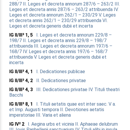
288/7
II. Leges et decreta annorum 287/6 – 263/2
III.
Leges et decreta annis 287/6 – 263/2 attribuenda
IV.
Leges et decreta annorum 262/1 – 230/29
V. Leges
et decreta annis 262/1 – 230/29 attribuenda
VI.
Leges et decreta generis dubii et incerta
IG II/III³ 1, 5
I. Leges et decreta annorum 229/8 –
198/7
II. Leges et decreta annis 229/8 – 198/7
attribuenda
III. Leges et decreta annorum 197/6 –
168/7
IV. Leges et decreta annis 197/6 – 168/7
attribuenda
V. Leges et decreta generis dubii et
incerta
IG II/III³ 4, 1
I. Dedicationes publicae
IG II/III³ 4, 2
II. Dedicationes privatae
IG II/III³ 4, 3
III. Dedicationes privatae
IV. Tituli theatri
Bacchi
IG II/III³ 8, 1
I. Tituli aetatis quae est inter saec. V a.
et Imp. Augusti tempora
II. Devotiones aetatis
imperatoriae
III. Varia et aliena
IG IV² 2
I. Aegina urbs et vicinia
II. Aphaeae delubrum
III. Iovis Panhellenii sanctuarium
IV. Tituli alibi in insula