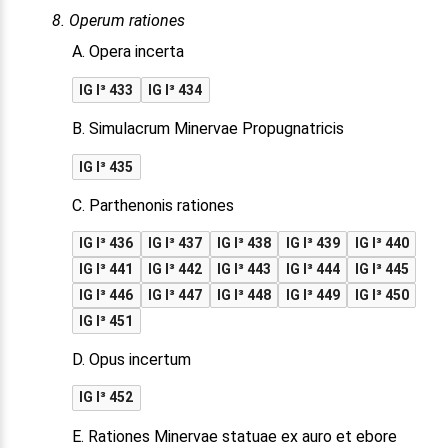
8. Operum rationes
A. Opera incerta
IG I³ 433
IG I³ 434
B. Simulacrum Minervae Propugnatricis
IG I³ 435
C. Parthenonis rationes
IG I³ 436
IG I³ 437
IG I³ 438
IG I³ 439
IG I³ 440
IG I³ 441
IG I³ 442
IG I³ 443
IG I³ 444
IG I³ 445
IG I³ 446
IG I³ 447
IG I³ 448
IG I³ 449
IG I³ 450
IG I³ 451
D. Opus incertum
IG I³ 452
E. Rationes Minervae statuae ex auro et ebore