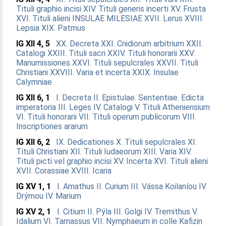
Tituli graphio incisi
XIV. Tituli generis incerti
XV. Frusta
XVI. Tituli alieni
INSULAE MILESIAE
XVII. Lerus
XVIII.
Lepsia
XIX. Patmus
IG XII 4, 5
XX. Decreta
XXI. Cnidiorum arbitrium
XXII.
Catalogi
XXIII. Tituli sacri
XXIV. Tituli honorarii
XXV.
Manumissiones
XXVI. Tituli sepulcrales
XXVII. Tituli
Christiani
XXVIII. Varia et incerta
XXIX. Insulae
Calymniae
IG XII 6, 1
I. Decreta
II. Epistulae. Sententiae. Edicta
imperatoria
III. Leges
IV. Catalogi
V. Tituli Atheniensium
VI. Tituli honorarii
VII. Tituli operum publicorum
VIII.
Inscriptiones ararum
IG XII 6, 2
IX. Dedicationes
X. Tituli sepulcrales
XI.
Tituli Christiani
XII. Tituli Iudaeorum
XIII. Varia
XIV.
Tituli picti vel graphio incisi
XV. Incerta
XVI. Tituli alieni
XVII. Corassiae
XVIII. Icaria
IG XV 1, 1
I. Amathus
II. Curium
III. Vássa Koilaníou
IV.
Drýmou
IV. Marium
IG XV 2, 1
I. Citium
II. Pýla
III. Golgi
IV. Tremithus
V.
Idalium
VI. Tamassus
VII. Nymphaeum in colle Kafizin