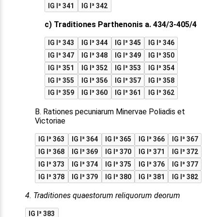
IG I³ 341
IG I³ 342
c) Traditiones Parthenonis a. 434/3-405/4
IG I³ 343
IG I³ 344
IG I³ 345
IG I³ 346
IG I³ 347
IG I³ 348
IG I³ 349
IG I³ 350
IG I³ 351
IG I³ 352
IG I³ 353
IG I³ 354
IG I³ 355
IG I³ 356
IG I³ 357
IG I³ 358
IG I³ 359
IG I³ 360
IG I³ 361
IG I³ 362
B. Rationes pecuniarum Minervae Poliadis et
Victoriae
IG I³ 363
IG I³ 364
IG I³ 365
IG I³ 366
IG I³ 367
IG I³ 368
IG I³ 369
IG I³ 370
IG I³ 371
IG I³ 372
IG I³ 373
IG I³ 374
IG I³ 375
IG I³ 376
IG I³ 377
IG I³ 378
IG I³ 379
IG I³ 380
IG I³ 381
IG I³ 382
4. Traditiones quaestorum reliquorum deorum
IG I³ 383