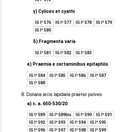
γ) Cylices et cyathi
IG I³ 576
IG I³ 577
IG I³ 578
IG I³ 579
IG I³ 580
δ) Fragmenta varia
IG I³ 581
IG I³ 582
IG I³ 583
e) Praemia e certaminibus epitaphiis
IG I³ 584
IG I³ 585
IG I³ 586
IG I³ 587
IG I³ 588
B. Donaria arcis lapidaria praeter pelves
a) c. a. 650-530/20
IG I³ 589
IG I³ 589bis
IG I³ 590
IG I³ 591
IG I³ 592
IG I³ 593
IG I³ 594
IG I³ 595
IG I³ 596
IG I³ 597
IG I³ 598
IG I³ 599