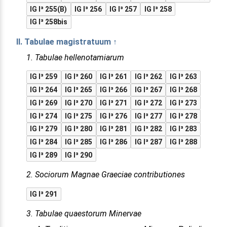
IG I³ 255(B)
IG I³ 256
IG I³ 257
IG I³ 258
IG I³ 258bis
II. Tabulae magistratuum ↑
1. Tabulae hellenotamiarum
IG I³ 259
IG I³ 260
IG I³ 261
IG I³ 262
IG I³ 263
IG I³ 264
IG I³ 265
IG I³ 266
IG I³ 267
IG I³ 268
IG I³ 269
IG I³ 270
IG I³ 271
IG I³ 272
IG I³ 273
IG I³ 274
IG I³ 275
IG I³ 276
IG I³ 277
IG I³ 278
IG I³ 279
IG I³ 280
IG I³ 281
IG I³ 282
IG I³ 283
IG I³ 284
IG I³ 285
IG I³ 286
IG I³ 287
IG I³ 288
IG I³ 289
IG I³ 290
2. Sociorum Magnae Graeciae contributiones
IG I³ 291
3. Tabulae quaestorum Minervae