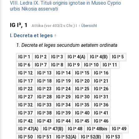
VIII. Ledra
IX. Tituli originis ignotae in Museo Cyprio
urbis Nikosia asservati
IG I³, 1
Attika (vor 403/2 v.Chr.) I
↑ Übersicht
I. Decreta et leges ↑
1. Decreta et leges secundum aetatem ordinata
IG I³ 1
IG I³ 2
IG I³ 3
IG I³ 4(A)
IG I³ 4(B)
IG I³ 5
IG I³ 6
IG I³ 7
IG I³ 8
IG I³ 9
IG I³ 10
IG I³ 11
IG I³ 12
IG I³ 13
IG I³ 14
IG I³ 15
IG I³ 16
IG I³ 17
IG I³ 18
IG I³ 19
IG I³ 20
IG I³ 21
IG I³ 22
IG I³ 23
IG I³ 24
IG I³ 25
IG I³ 26
IG I³ 27
IG I³ 28
IG I³ 29
IG I³ 30
IG I³ 31
IG I³ 32
IG I³ 33
IG I³ 34
IG I³ 35
IG I³ 36
IG I³ 37
IG I³ 38
IG I³ 39
IG I³ 40
IG I³ 41
IG I³ 42
IG I³ 43
IG I³ 44
IG I³ 45
IG I³ 46
IG I³ 47(A)
IG I³ 47(B)
IG I³ 48
IG I³ 48bis
IG I³ 49
IG I³ 50
IG I³ 51
IG I³ 52(A)
IG I³ 52(B)
IG I³ 53