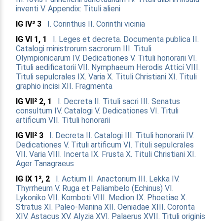
inventi
V. Appendix: Tituli alieni
IG IV² 3
I. Corinthus
II. Corinthi vicinia
IG VI 1, 1
I. Leges et decreta. Documenta publica
II.
Catalogi ministrorum sacrorum
III. Tituli
Olympionicarum
IV. Dedicationes
V. Tituli honorarii
VI.
Tituli aedificatorii
VII. Nymphaeum Herodis Attici
VIII.
Tituli sepulcrales
IX. Varia
X. Tituli Christiani
XI. Tituli
graphio incisi
XII. Fragmenta
IG VII² 2, 1
I. Decreta
II. Tituli sacri
III. Senatus
consultum
IV. Catalogi
V. Dedicationes
VI. Tituli
artificum
VII. Tituli honorarii
IG VII² 3
I. Decreta
II. Catalogi
III. Tituli honorarii
IV.
Dedicationes
V. Tituli artificum
VI. Tituli sepulcrales
VII. Varia
VIII. Incerta
IX. Frusta
X. Tituli Christiani
XI.
Ager Tanagraeus
IG IX 1², 2
I. Actium
II. Anactorium
III. Lekka
IV.
Thyrrheum
V. Ruga et Paliambelo (Echinus)
VI.
Lykoniko
VII. Komboti
VIII. Medion
IX. Phoetiae
X.
Stratus
XI. Paleo-Manina
XII. Oeniadae
XIII. Coronta
XIV. Astacus
XV. Alyzia
XVI. Palaerus
XVII. Tituli originis