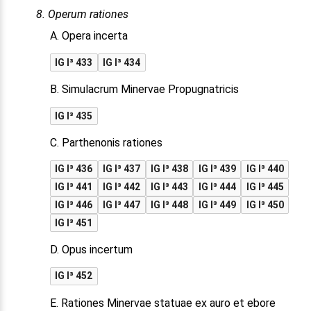
8. Operum rationes
A. Opera incerta
IG I³ 433
IG I³ 434
B. Simulacrum Minervae Propugnatricis
IG I³ 435
C. Parthenonis rationes
IG I³ 436
IG I³ 437
IG I³ 438
IG I³ 439
IG I³ 440
IG I³ 441
IG I³ 442
IG I³ 443
IG I³ 444
IG I³ 445
IG I³ 446
IG I³ 447
IG I³ 448
IG I³ 449
IG I³ 450
IG I³ 451
D. Opus incertum
IG I³ 452
E. Rationes Minervae statuae ex auro et ebore