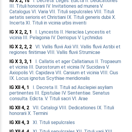
IG X 2, 1s
I. Decreta. Leges. Edicta
II. Dedicationes
III. Tituli honorarii
IV. Invitationes ad munera
V.
Catalogus
VI. Varia
VII. Tituli sepulcrales
VIII. Tituli
aetatis serioris et Christiani
IX. Tituli generis dubii
X.
Incerta
XI. Tituli in vicinia urbis inventi
IG X 2, 2, 1
I. Lyncestis
II. Heraclea Lyncestis et
vicinia
III. Pelagonia
IV. Derriopus
V. Lychnidus
IG X 2, 2, 2
VI. Vallis fluvii Axii
VII. Vallis fluvii Astibi et
regiones finitimae
VIII. Vallis fluvii Strumicae
IG X 3, 3, 1
I. Callatis et ager Callatianus
II. Tropaeum
et vicinia
III. Durostorum et vicinia
IV. Sucidava
V.
Axiopolis
VI. Capidava
VII. Carsium et vicinia
VIII. Cius
IX. Locus ignotus Scythiae meridionalis
IG XII 4, 1
I. Decreta
II. Tituli ad Asclepiei asyliam
pertinentes
III. Epistulae
IV. Sententiae. Senatus
consulta. Edicta.
V. Tituli sacri
VI. Arae
IG XII 4, 2
VII. Catalogi
VIII. Dedicationes
IX. Tituli
honorarii
X. Termini
IG XII 4, 3
XI. Tituli sepulcrales
IG XII 4, 4
XI. Tituli sepulcrales
XII. Tituli varii
XIII.