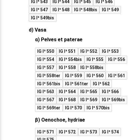
IG I³ 543
IG I³ 544
IG I³ 545
IG I³ 546
IG I³ 547
IG I³ 548
IG I³ 548bis
IG I³ 549
IG I³ 549bis
d) Vasa
α) Pelves et paterae
IG I³ 550
IG I³ 551
IG I³ 552
IG I³ 553
IG I³ 554
IG I³ 554bis
IG I³ 555
IG I³ 556
IG I³ 557
IG I³ 558
IG I³ 558bis
IG I³ 558ter
IG I³ 559
IG I³ 560
IG I³ 561
IG I³ 561bis
IG I³ 561ter
IG I³ 562
IG I³ 563
IG I³ 564
IG I³ 565
IG I³ 566
IG I³ 567
IG I³ 568
IG I³ 569
IG I³ 569bis
IG I³ 569ter
IG I³ 570
IG I³ 570bis
β) Oenochoe, hydriae
IG I³ 571
IG I³ 572
IG I³ 573
IG I³ 574
IG I³ 575