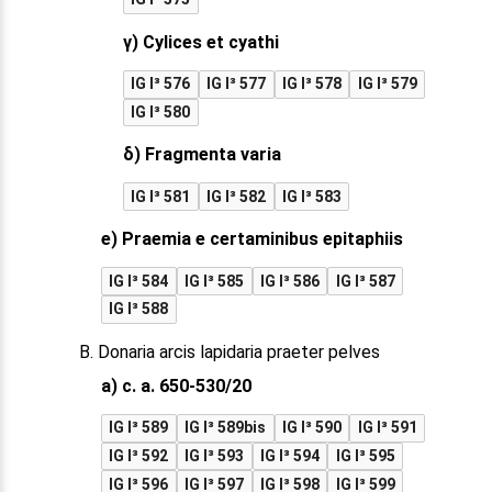
γ) Cylices et cyathi
IG I³ 576
IG I³ 577
IG I³ 578
IG I³ 579
IG I³ 580
δ) Fragmenta varia
IG I³ 581
IG I³ 582
IG I³ 583
e) Praemia e certaminibus epitaphiis
IG I³ 584
IG I³ 585
IG I³ 586
IG I³ 587
IG I³ 588
B. Donaria arcis lapidaria praeter pelves
a) c. a. 650-530/20
IG I³ 589
IG I³ 589bis
IG I³ 590
IG I³ 591
IG I³ 592
IG I³ 593
IG I³ 594
IG I³ 595
IG I³ 596
IG I³ 597
IG I³ 598
IG I³ 599