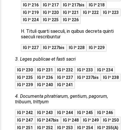
IG I³ 216
IG I³ 217
IG I³ 217bis
IG I³ 218
IG I³ 219
IG I³ 220
IG I³ 221
IG I³ 222
IG I³ 223
IG I³ 224
IG I³ 225
IG I³ 226
H. Tituli quarti saeculi, in quibus decreta quinti
saeculi rescribuntur
IG I³ 227
IG I³ 227bis
IG I³ 228
IG I³ 229
3. Leges publicae et fasti sacri
IG I³ 230
IG I³ 231
IG I³ 232
IG I³ 233
IG I³ 234
IG I³ 235
IG I³ 236
IG I³ 237
IG I³ 237bis
IG I³ 238
IG I³ 239
IG I³ 240
IG I³ 241
4. Documenta phratriarum, gentium, pagorum,
tribuum, trittyum
IG I³ 242
IG I³ 243
IG I³ 244
IG I³ 245
IG I³ 246
IG I³ 247
IG I³ 247bis
IG I³ 248
IG I³ 249
IG I³ 250
IG I³ 251
IG I³ 252
IG I³ 253
IG I³ 254
IG I³ 255(A)