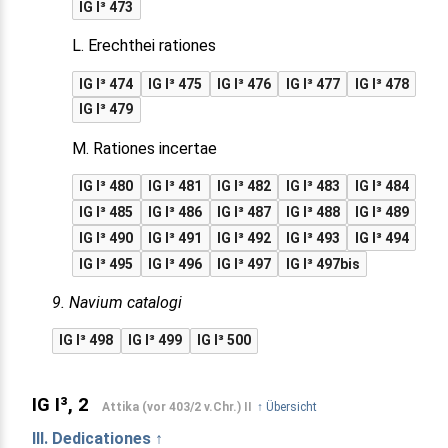
IG I³ 473
L. Erechthei rationes
IG I³ 474
IG I³ 475
IG I³ 476
IG I³ 477
IG I³ 478
IG I³ 479
M. Rationes incertae
IG I³ 480
IG I³ 481
IG I³ 482
IG I³ 483
IG I³ 484
IG I³ 485
IG I³ 486
IG I³ 487
IG I³ 488
IG I³ 489
IG I³ 490
IG I³ 491
IG I³ 492
IG I³ 493
IG I³ 494
IG I³ 495
IG I³ 496
IG I³ 497
IG I³ 497bis
9. Navium catalogi
IG I³ 498
IG I³ 499
IG I³ 500
IG I³, 2
Attika (vor 403/2 v.Chr.) II
↑ Übersicht
III. Dedicationes ↑