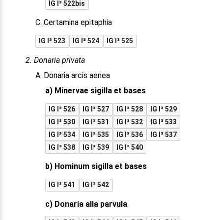
IG I³ 522bis
C. Certamina epitaphia
IG I³ 523
IG I³ 524
IG I³ 525
2. Donaria privata
A. Donaria arcis aenea
a) Minervae sigilla et bases
IG I³ 526
IG I³ 527
IG I³ 528
IG I³ 529
IG I³ 530
IG I³ 531
IG I³ 532
IG I³ 533
IG I³ 534
IG I³ 535
IG I³ 536
IG I³ 537
IG I³ 538
IG I³ 539
IG I³ 540
b) Hominum sigilla et bases
IG I³ 541
IG I³ 542
c) Donaria alia parvula