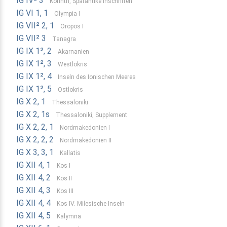
IG IV² 3
Korinth, Spätantike Inschriften
IG VI 1, 1
Olympia I
IG VII² 2, 1
Oropos I
IG VII² 3
Tanagra
IG IX 1², 2
Akarnanien
IG IX 1², 3
Westlokris
IG IX 1², 4
Inseln des Ionischen Meeres
IG IX 1², 5
Ostlokris
IG X 2, 1
Thessaloniki
IG X 2, 1s
Thessaloniki, Supplement
IG X 2, 2, 1
Nordmakedonien I
IG X 2, 2, 2
Nordmakedonien II
IG X 3, 3, 1
Kallatis
IG XII 4, 1
Kos I
IG XII 4, 2
Kos II
IG XII 4, 3
Kos III
IG XII 4, 4
Kos IV. Milesische Inseln
IG XII 4, 5
Kalymna