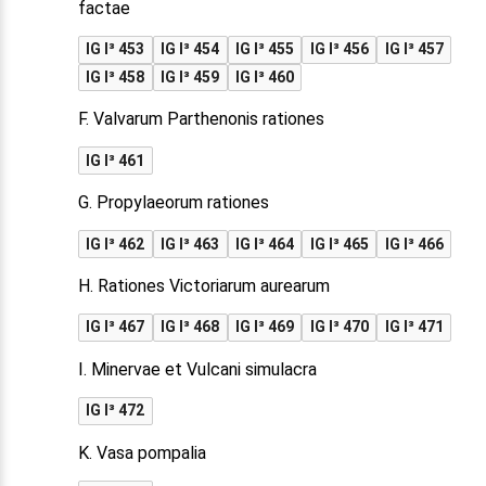
factae
IG I³ 453
IG I³ 454
IG I³ 455
IG I³ 456
IG I³ 457
IG I³ 458
IG I³ 459
IG I³ 460
F. Valvarum Parthenonis rationes
IG I³ 461
G. Propylaeorum rationes
IG I³ 462
IG I³ 463
IG I³ 464
IG I³ 465
IG I³ 466
H. Rationes Victoriarum aurearum
IG I³ 467
IG I³ 468
IG I³ 469
IG I³ 470
IG I³ 471
I. Minervae et Vulcani simulacra
IG I³ 472
K. Vasa pompalia