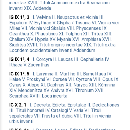
incertae
XVIII. Tituli Acarnanum extra Acarnaniam
inventi
XIX. Addenda
IG IX 1², 3
I. Velvina
II. Naupactus et vicinia
III.
Eupalium
IV. Erythrae
V. Glypha / Trisonia
VI. Vicinia vici
Milea
VII. Vicinia vici Skalula
VIII. Physcenses
IX.
Oeanthea
X. Phaestinus
XI. Tolphon
XII. Tritea
XIII.
Chalium
XIV. Hypnia
XV. Myania
XVI. Amphissa
XVII.
Sigditsa
XVIII. Tituli originis incertae
XIX. Tituli extra
Locridem occidentalem inventi
Addendum
IG IX 1², 4
I. Corcyra
II. Leucas
III. Cephallenia
IV.
Ithaca
V. Zacynthus
IG IX 1², 5
I. Larymna
II. Martíno
III. Bumelitaea
IV.
Halae
V. Proskyná
VI. Corsea
VII. Cyrtona
VIII. Opus
IX.
Cynus
X. Alope
XI. Daphnus
XII. Naryca
XIII. Kómnina
XIV. Mendenítza
XV. Anávra
XVI. Thronium
XVII.
Scarphea
XVIII. Loca incerta
IG X 2, 1
I. Decreta. Edicta. Epistulae
II. Dedicationes
III. Tituli honorarii
IV. Catalogi
V. Varia
VI. Tituli
sepulcrales
VII. Frusta et dubia
VIII. Tituli in vicinia
urbis inventi