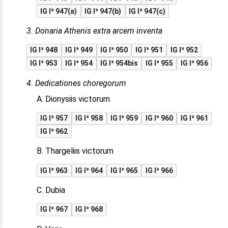
IG I³ 947(a)
IG I³ 947(b)
IG I³ 947(c)
3. Donaria Athenis extra arcem inventa
IG I³ 948
IG I³ 949
IG I³ 950
IG I³ 951
IG I³ 952
IG I³ 953
IG I³ 954
IG I³ 954bis
IG I³ 955
IG I³ 956
4. Dedicationes choregorum
A. Dionysiis victorum
IG I³ 957
IG I³ 958
IG I³ 959
IG I³ 960
IG I³ 961
IG I³ 962
B. Thargeliis victorum
IG I³ 963
IG I³ 964
IG I³ 965
IG I³ 966
C. Dubia
IG I³ 967
IG I³ 968