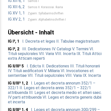
IG XII 6, 1
Samos I
IG XII 6, 2
Samos II. Korassiai. Ikaria
IG XV 1, 1
Zypern: Syllabarinschriften
IG XV 2, 1
Zypern: Alphabetinschriften I
Übersicht - Inhalt
IG I³, 1
I. Decreta et leges
II. Tabulae magistratuum
IG I³, 2
III. Dedicationes
IV. Catalogi
V. Termini
VI.
Tituli sepulcrales
VII. Varia
VIII. Incerta
IX. Tituli Attici
extra Atticam reperti
IG II/III² 5
I. Edicta
II. Dedicationes
III. Tituli honorarii
IV. Tituli aedificatorii
V. Miliaria
VI. Invocationes et
sententiae
VII. Tituli sepulcrales
VIII. Varia
IX. Incerta
IG II/III³ 1, 2
I. Leges et decreta annorum 352/1 –
322/1
II. Leges et decreta annis 352/1 – 322/1
attribuenda
III. Leges et decreta medio et alteri saec.
IV parti attribuenda
VI. Leges et decreta generis dubii
et incerta
IG II/III³ 1, 4
I. Leges et decreta annorum 300/299 –