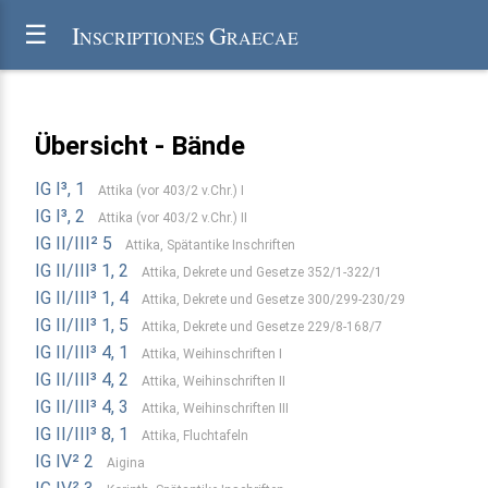
I
G
☰
NSCRIPTIONES
RAECAE
Übersicht - Bände
IG I³, 1
Attika (vor 403/2 v.Chr.) I
IG I³, 2
Attika (vor 403/2 v.Chr.) II
IG II/III² 5
Attika, Spätantike Inschriften
IG II/III³ 1, 2
Attika, Dekrete und Gesetze 352/1-322/1
IG II/III³ 1, 4
Attika, Dekrete und Gesetze 300/299-230/29
IG II/III³ 1, 5
Attika, Dekrete und Gesetze 229/8-168/7
IG II/III³ 4, 1
Attika, Weihinschriften I
IG II/III³ 4, 2
Attika, Weihinschriften II
IG II/III³ 4, 3
Attika, Weihinschriften III
IG II/III³ 8, 1
Attika, Fluchtafeln
IG IV² 2
Aigina