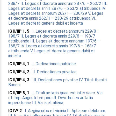
288/7
II. Leges et decreta annorum 287/6 – 263/2
III.
Leges et decreta annis 287/6 – 263/2 attribuenda
IV.
Leges et decreta annorum 262/1 – 230/29
V. Leges
et decreta annis 262/1 – 230/29 attribuenda
VI.
Leges et decreta generis dubii et incerta
IG II/III³ 1, 5
I. Leges et decreta annorum 229/8 –
198/7
II. Leges et decreta annis 229/8 – 198/7
attribuenda
III. Leges et decreta annorum 197/6 –
168/7
IV. Leges et decreta annis 197/6 – 168/7
attribuenda
V. Leges et decreta generis dubii et
incerta
IG II/III³ 4, 1
I. Dedicationes publicae
IG II/III³ 4, 2
II. Dedicationes privatae
IG II/III³ 4, 3
III. Dedicationes privatae
IV. Tituli theatri
Bacchi
IG II/III³ 8, 1
I. Tituli aetatis quae est inter saec. V a.
et Imp. Augusti tempora
II. Devotiones aetatis
imperatoriae
III. Varia et aliena
IG IV² 2
I. Aegina urbs et vicinia
II. Aphaeae delubrum
III. Iovis Panhellenii sanctuarium
IV. Tituli alibi in insula