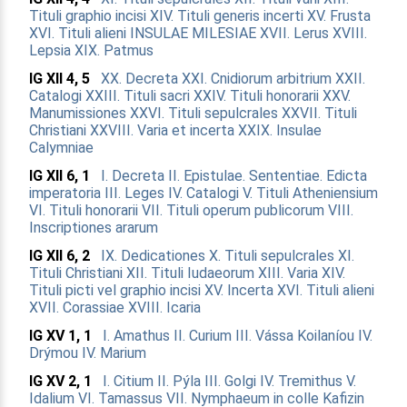
Tituli graphio incisi
XIV. Tituli generis incerti
XV. Frusta
XVI. Tituli alieni
INSULAE MILESIAE
XVII. Lerus
XVIII.
Lepsia
XIX. Patmus
IG XII 4, 5
XX. Decreta
XXI. Cnidiorum arbitrium
XXII.
Catalogi
XXIII. Tituli sacri
XXIV. Tituli honorarii
XXV.
Manumissiones
XXVI. Tituli sepulcrales
XXVII. Tituli
Christiani
XXVIII. Varia et incerta
XXIX. Insulae
Calymniae
IG XII 6, 1
I. Decreta
II. Epistulae. Sententiae. Edicta
imperatoria
III. Leges
IV. Catalogi
V. Tituli Atheniensium
VI. Tituli honorarii
VII. Tituli operum publicorum
VIII.
Inscriptiones ararum
IG XII 6, 2
IX. Dedicationes
X. Tituli sepulcrales
XI.
Tituli Christiani
XII. Tituli Iudaeorum
XIII. Varia
XIV.
Tituli picti vel graphio incisi
XV. Incerta
XVI. Tituli alieni
XVII. Corassiae
XVIII. Icaria
IG XV 1, 1
I. Amathus
II. Curium
III. Vássa Koilaníou
IV.
Drýmou
IV. Marium
IG XV 2, 1
I. Citium
II. Pýla
III. Golgi
IV. Tremithus
V.
Idalium
VI. Tamassus
VII. Nymphaeum in colle Kafizin