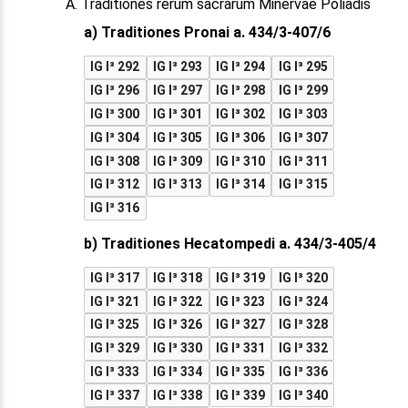
A. Traditiones rerum sacrarum Minervae Poliadis
a) Traditiones Pronai a. 434/3-407/6
IG I³ 292
IG I³ 293
IG I³ 294
IG I³ 295
IG I³ 296
IG I³ 297
IG I³ 298
IG I³ 299
IG I³ 300
IG I³ 301
IG I³ 302
IG I³ 303
IG I³ 304
IG I³ 305
IG I³ 306
IG I³ 307
IG I³ 308
IG I³ 309
IG I³ 310
IG I³ 311
IG I³ 312
IG I³ 313
IG I³ 314
IG I³ 315
IG I³ 316
b) Traditiones Hecatompedi a. 434/3-405/4
IG I³ 317
IG I³ 318
IG I³ 319
IG I³ 320
IG I³ 321
IG I³ 322
IG I³ 323
IG I³ 324
IG I³ 325
IG I³ 326
IG I³ 327
IG I³ 328
IG I³ 329
IG I³ 330
IG I³ 331
IG I³ 332
IG I³ 333
IG I³ 334
IG I³ 335
IG I³ 336
IG I³ 337
IG I³ 338
IG I³ 339
IG I³ 340