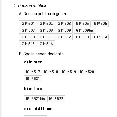
1. Donaria publica
A. Donaria publica in genere
IG I³ 501
IG I³ 502
IG I³ 503
IG I³ 505
IG I³ 506
IG I³ 507
IG I³ 508
IG I³ 509
IG I³ 509bis
IG I³ 510
IG I³ 511
IG I³ 512
IG I³ 513
IG I³ 514
IG I³ 515
IG I³ 516
B. Spolia aënea dedicata
a) in arce
IG I³ 517
IG I³ 518
IG I³ 519
IG I³ 520
IG I³ 521
b) in foro
IG I³ 521bis
IG I³ 522
c) alibi Atticae