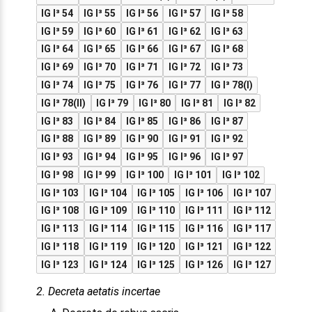
IG I³ 54
IG I³ 55
IG I³ 56
IG I³ 57
IG I³ 58
IG I³ 59
IG I³ 60
IG I³ 61
IG I³ 62
IG I³ 63
IG I³ 64
IG I³ 65
IG I³ 66
IG I³ 67
IG I³ 68
IG I³ 69
IG I³ 70
IG I³ 71
IG I³ 72
IG I³ 73
IG I³ 74
IG I³ 75
IG I³ 76
IG I³ 77
IG I³ 78(I)
IG I³ 78(II)
IG I³ 79
IG I³ 80
IG I³ 81
IG I³ 82
IG I³ 83
IG I³ 84
IG I³ 85
IG I³ 86
IG I³ 87
IG I³ 88
IG I³ 89
IG I³ 90
IG I³ 91
IG I³ 92
IG I³ 93
IG I³ 94
IG I³ 95
IG I³ 96
IG I³ 97
IG I³ 98
IG I³ 99
IG I³ 100
IG I³ 101
IG I³ 102
IG I³ 103
IG I³ 104
IG I³ 105
IG I³ 106
IG I³ 107
IG I³ 108
IG I³ 109
IG I³ 110
IG I³ 111
IG I³ 112
IG I³ 113
IG I³ 114
IG I³ 115
IG I³ 116
IG I³ 117
IG I³ 118
IG I³ 119
IG I³ 120
IG I³ 121
IG I³ 122
IG I³ 123
IG I³ 124
IG I³ 125
IG I³ 126
IG I³ 127
2. Decreta aetatis incertae