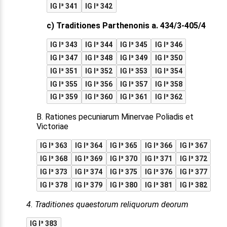
IG I³ 341
IG I³ 342
c) Traditiones Parthenonis a. 434/3-405/4
IG I³ 343
IG I³ 344
IG I³ 345
IG I³ 346
IG I³ 347
IG I³ 348
IG I³ 349
IG I³ 350
IG I³ 351
IG I³ 352
IG I³ 353
IG I³ 354
IG I³ 355
IG I³ 356
IG I³ 357
IG I³ 358
IG I³ 359
IG I³ 360
IG I³ 361
IG I³ 362
B. Rationes pecuniarum Minervae Poliadis et
Victoriae
IG I³ 363
IG I³ 364
IG I³ 365
IG I³ 366
IG I³ 367
IG I³ 368
IG I³ 369
IG I³ 370
IG I³ 371
IG I³ 372
IG I³ 373
IG I³ 374
IG I³ 375
IG I³ 376
IG I³ 377
IG I³ 378
IG I³ 379
IG I³ 380
IG I³ 381
IG I³ 382
4. Traditiones quaestorum reliquorum deorum
IG I³ 383