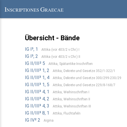
I
G
NSCRIPTIONES
RAECAE
Übersicht - Bände
IG I³, 1
Attika (vor 403/2 v.Chr.) I
IG I³, 2
Attika (vor 403/2 v.Chr.) II
IG II/III² 5
Attika, Spätantike Inschriften
IG II/III³ 1, 2
Attika, Dekrete und Gesetze 352/1-322/1
IG II/III³ 1, 4
Attika, Dekrete und Gesetze 300/299-230/29
IG II/III³ 1, 5
Attika, Dekrete und Gesetze 229/8-168/7
IG II/III³ 4, 1
Attika, Weihinschriften I
IG II/III³ 4, 2
Attika, Weihinschriften II
IG II/III³ 4, 3
Attika, Weihinschriften III
IG II/III³ 8, 1
Attika, Fluchtafeln
IG IV² 2
Aigina