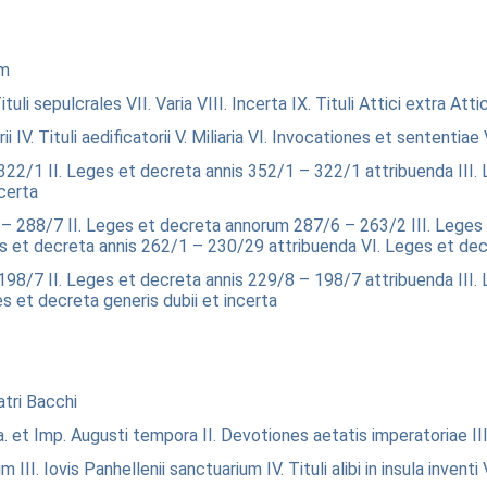
um
Tituli sepulcrales
VII. Varia
VIII. Incerta
IX. Tituli Attici extra Att
ii
IV. Tituli aedificatorii
V. Miliaria
VI. Invocationes et sententiae
 322/1
II. Leges et decreta annis 352/1 – 322/1 attribuenda
III.
ncerta
9 – 288/7
II. Leges et decreta annorum 287/6 – 263/2
III. Lege
s et decreta annis 262/1 – 230/29 attribuenda
VI. Leges et dec
 198/7
II. Leges et decreta annis 229/8 – 198/7 attribuenda
III
es et decreta generis dubii et incerta
eatri Bacchi
V a. et Imp. Augusti tempora
II. Devotiones aetatis imperatoriae
II
um
III. Iovis Panhellenii sanctuarium
IV. Tituli alibi in insula inventi