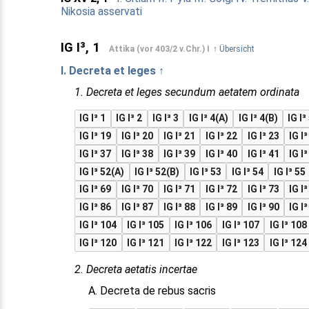
Nikosia asservati
IG I³, 1
Attika (vor 403/2 v.Chr.) I
↑ Übersicht
I. Decreta et leges ↑
1. Decreta et leges secundum aetatem ordinata
IG I³ 1
IG I³ 2
IG I³ 3
IG I³ 4(A)
IG I³ 4(B)
IG I³
IG I³ 19
IG I³ 20
IG I³ 21
IG I³ 22
IG I³ 23
IG I
IG I³ 37
IG I³ 38
IG I³ 39
IG I³ 40
IG I³ 41
IG I
IG I³ 52(A)
IG I³ 52(B)
IG I³ 53
IG I³ 54
IG I³ 55
IG I³ 69
IG I³ 70
IG I³ 71
IG I³ 72
IG I³ 73
IG I
IG I³ 86
IG I³ 87
IG I³ 88
IG I³ 89
IG I³ 90
IG I
IG I³ 104
IG I³ 105
IG I³ 106
IG I³ 107
IG I³ 108
IG I³ 120
IG I³ 121
IG I³ 122
IG I³ 123
IG I³ 124
2. Decreta aetatis incertae
A. Decreta de rebus sacris