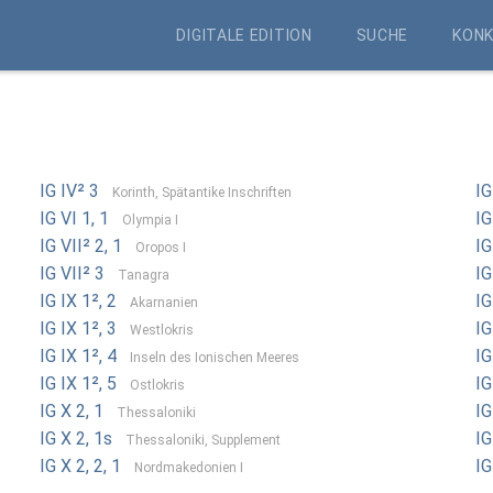
DIGITALE EDITION
SUCHE
KON
IG IV² 3
IG
Korinth, Spätantike Inschriften
IG VI 1, 1
IG
Olympia I
IG VII² 2, 1
IG
Oropos I
IG VII² 3
IG
Tanagra
IG IX 1², 2
IG
Akarnanien
IG IX 1², 3
IG
Westlokris
IG IX 1², 4
IG
Inseln des Ionischen Meeres
IG IX 1², 5
IG
Ostlokris
IG X 2, 1
IG
Thessaloniki
IG X 2, 1s
IG
Thessaloniki, Supplement
IG X 2, 2, 1
IG
Nordmakedonien I