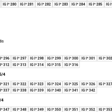
IG I³ 280
IG I³ 281
IG I³ 282
IG I³ 283
IG I³ 284
IG I³ 285
IG I
dis
 I³ 296
IG I³ 297
IG I³ 298
IG I³ 299
IG I³ 300
IG I³ 301
IG I³ 30
 I³ 312
IG I³ 313
IG I³ 314
IG I³ 315
IG I³ 316
5/4
 I³ 321
IG I³ 322
IG I³ 323
IG I³ 324
IG I³ 325
IG I³ 326
IG I³ 32
 I³ 337
IG I³ 338
IG I³ 339
IG I³ 340
IG I³ 341
IG I³ 342
/4
 I³ 347
IG I³ 348
IG I³ 349
IG I³ 350
IG I³ 351
IG I³ 352
IG I³ 35