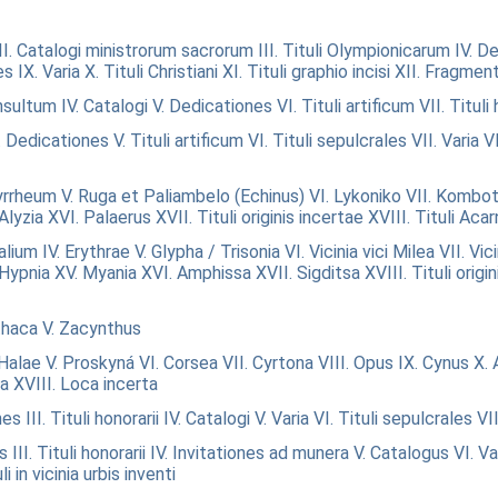
II. Catalogi ministrorum sacrorum
III. Tituli Olympionicarum
IV. D
es
IX. Varia
X. Tituli Christiani
XI. Tituli graphio incisi
XII. Fragmen
onsultum
IV. Catalogi
V. Dedicationes
VI. Tituli artificum
VII. Tituli
. Dedicationes
V. Tituli artificum
VI. Tituli sepulcrales
VII. Varia
VI
yrrheum
V. Ruga et Paliambelo (Echinus)
VI. Lykoniko
VII. Kombot
Alyzia
XVI. Palaerus
XVII. Tituli originis incertae
XVIII. Tituli Ac
palium
IV. Erythrae
V. Glypha / Trisonia
VI. Vicinia vici Milea
VII. Vic
 Hypnia
XV. Myania
XVI. Amphissa
XVII. Sigditsa
XVIII. Tituli origi
Ithaca
V. Zacynthus
 Halae
V. Proskyná
VI. Corsea
VII. Cyrtona
VIII. Opus
IX. Cynus
X. 
ea
XVIII. Loca incerta
nes
III. Tituli honorarii
IV. Catalogi
V. Varia
VI. Tituli sepulcrales
VI
es
III. Tituli honorarii
IV. Invitationes ad munera
V. Catalogus
VI. Va
li in vicinia urbis inventi