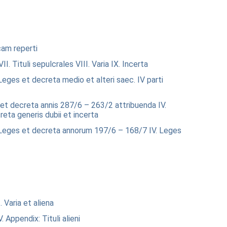
icam reperti
VII. Tituli sepulcrales
VIII. Varia
IX. Incerta
 Leges et decreta medio et alteri saec. IV parti
s et decreta annis 287/6 – 263/2 attribuenda
IV.
reta generis dubii et incerta
. Leges et decreta annorum 197/6 – 168/7
IV. Leges
I. Varia et aliena
V. Appendix: Tituli alieni