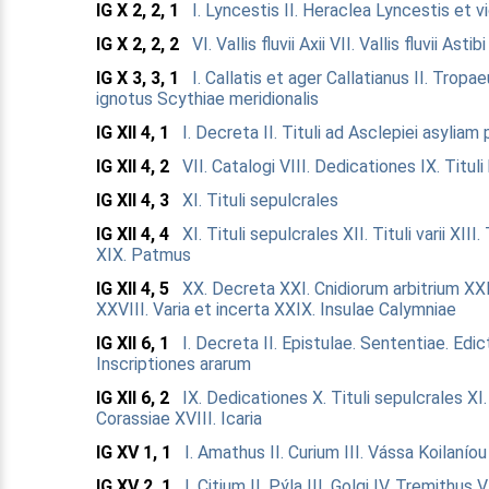
IG X 2, 2, 1
I. Lyncestis
II. Heraclea Lyncestis et vi
IG X 2, 2, 2
VI. Vallis fluvii Axii
VII. Vallis fluvii Asti
IG X 3, 3, 1
I. Callatis et ager Callatianus
II. Tropae
ignotus Scythiae meridionalis
IG XII 4, 1
I. Decreta
II. Tituli ad Asclepiei asyliam
IG XII 4, 2
VII. Catalogi
VIII. Dedicationes
IX. Tituli
IG XII 4, 3
XI. Tituli sepulcrales
IG XII 4, 4
XI. Tituli sepulcrales
XII. Tituli varii
XIII. 
XIX. Patmus
IG XII 4, 5
XX. Decreta
XXI. Cnidiorum arbitrium
XXI
XXVIII. Varia et incerta
XXIX. Insulae Calymniae
IG XII 6, 1
I. Decreta
II. Epistulae. Sententiae. Edi
Inscriptiones ararum
IG XII 6, 2
IX. Dedicationes
X. Tituli sepulcrales
XI.
Corassiae
XVIII. Icaria
IG XV 1, 1
I. Amathus
II. Curium
III. Vássa Koilaníou
IG XV 2, 1
I. Citium
II. Pýla
III. Golgi
IV. Tremithus
V