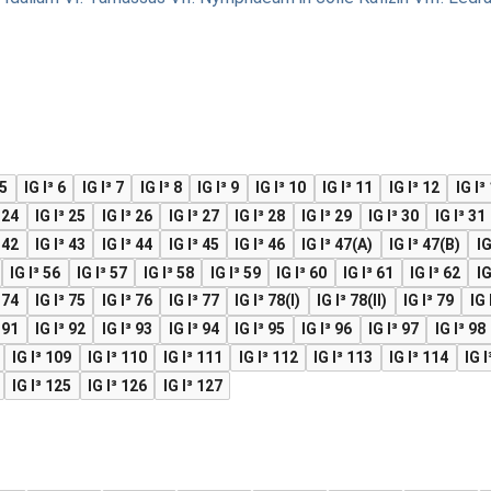
 5
IG I³ 6
IG I³ 7
IG I³ 8
IG I³ 9
IG I³ 10
IG I³ 11
IG I³ 12
IG I³
³ 24
IG I³ 25
IG I³ 26
IG I³ 27
IG I³ 28
IG I³ 29
IG I³ 30
IG I³ 31
³ 42
IG I³ 43
IG I³ 44
IG I³ 45
IG I³ 46
IG I³ 47(A)
IG I³ 47(B)
IG
IG I³ 56
IG I³ 57
IG I³ 58
IG I³ 59
IG I³ 60
IG I³ 61
IG I³ 62
IG
³ 74
IG I³ 75
IG I³ 76
IG I³ 77
IG I³ 78(I)
IG I³ 78(II)
IG I³ 79
IG 
³ 91
IG I³ 92
IG I³ 93
IG I³ 94
IG I³ 95
IG I³ 96
IG I³ 97
IG I³ 98
IG I³ 109
IG I³ 110
IG I³ 111
IG I³ 112
IG I³ 113
IG I³ 114
IG I
IG I³ 125
IG I³ 126
IG I³ 127