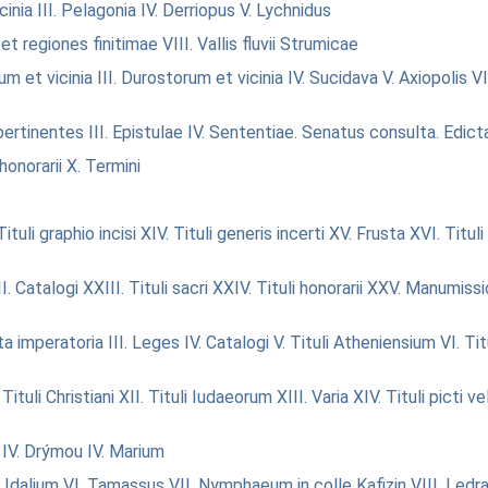
cinia
III. Pelagonia
IV. Derriopus
V. Lychnidus
bi et regiones finitimae
VIII. Vallis fluvii Strumicae
um et vicinia
III. Durostorum et vicinia
IV. Sucidava
V. Axiopolis
VI
 pertinentes
III. Epistulae
IV. Sententiae. Senatus consulta. Edict
 honorarii
X. Termini
Tituli graphio incisi
XIV. Tituli generis incerti
XV. Frusta
XVI. Tituli 
I. Catalogi
XXIII. Tituli sacri
XXIV. Tituli honorarii
XXV. Manumissi
cta imperatoria
III. Leges
IV. Catalogi
V. Tituli Atheniensium
VI. Tit
 Tituli Christiani
XII. Tituli Iudaeorum
XIII. Varia
XIV. Tituli picti ve
IV. Drýmou
IV. Marium
. Idalium
VI. Tamassus
VII. Nymphaeum in colle Kafizin
VIII. Ledr