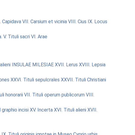
. Capidava
VII. Carsium et vicinia
VIII. Cius
IX. Locus
a.
V. Tituli sacri
VI. Arae
alieni
INSULAE MILESIAE
XVII. Lerus
XVIII. Lepsia
ones
XXVI. Tituli sepulcrales
XXVII. Tituli Christiani
uli honorarii
VII. Tituli operum publicorum
VIII.
l graphio incisi
XV. Incerta
XVI. Tituli alieni
XVII.
a
IX. Tituli originis ignotae in Museo Cyprio urbis