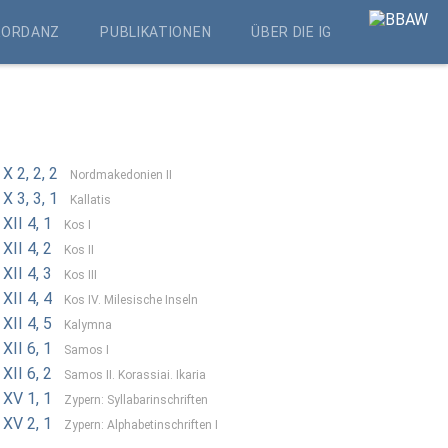
KORDANZ
PUBLIKATIONEN
ÜBER DIE IG
 X 2, 2, 2
Nordmakedonien II
 X 3, 3, 1
Kallatis
 XII 4, 1
Kos I
 XII 4, 2
Kos II
 XII 4, 3
Kos III
 XII 4, 4
Kos IV. Milesische Inseln
 XII 4, 5
Kalymna
 XII 6, 1
Samos I
 XII 6, 2
Samos II. Korassiai. Ikaria
 XV 1, 1
Zypern: Syllabarinschriften
 XV 2, 1
Zypern: Alphabetinschriften I