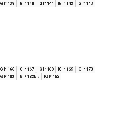
IG I³ 139
IG I³ 140
IG I³ 141
IG I³ 142
IG I³ 143
IG I³ 166
IG I³ 167
IG I³ 168
IG I³ 169
IG I³ 170
IG I³ 182
IG I³ 182bis
IG I³ 183