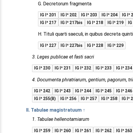
G. Decretorum fragmenta
IG I³ 201
IG I³ 202
IG I³ 203
IG I³ 204
IG I³ 
IG I³ 217
IG I³ 217bis
IG I³ 218
IG I³ 219
IG
H. Tituli quarti saeculi, in quibus decreta quint
IG I³ 227
IG I³ 227bis
IG I³ 228
IG I³ 229
3. Leges publicae et fasti sacri
IG I³ 230
IG I³ 231
IG I³ 232
IG I³ 233
IG I³ 234
4. Documenta phratriarum, gentium, pagorum, tri
IG I³ 242
IG I³ 243
IG I³ 244
IG I³ 245
IG I³ 246
IG I³ 255(B)
IG I³ 256
IG I³ 257
IG I³ 258
IG I³ 
II. Tabulae magistratuum ↑
1. Tabulae hellenotamiarum
IG I³ 259
IG I³ 260
IG I³ 261
IG I³ 262
IG I³ 263