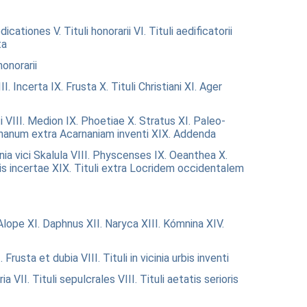
edicationes
V. Tituli honorarii
VI. Tituli aedificatorii
ta
 honorarii
II. Incerta
IX. Frusta
X. Tituli Christiani
XI. Ager
i
VIII. Medion
IX. Phoetiae
X. Stratus
XI. Paleo-
arnanum extra Acarnaniam inventi
XIX. Addenda
inia vici Skalula
VIII. Physcenses
IX. Oeanthea
X.
nis incertae
XIX. Tituli extra Locridem occidentalem
Alope
XI. Daphnus
XII. Naryca
XIII. Kómnina
XIV.
I. Frusta et dubia
VIII. Tituli in vicinia urbis inventi
ria
VII. Tituli sepulcrales
VIII. Tituli aetatis serioris