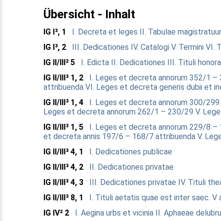
Übersicht - Inhalt
IG I³, 1
I. Decreta et leges
II. Tabulae magistratu
IG I³, 2
III. Dedicationes
IV. Catalogi
V. Termini
VI. 
IG II/III² 5
I. Edicta
II. Dedicationes
III. Tituli honorar
IG II/III³ 1, 2
I. Leges et decreta annorum 352/1 –
attribuenda
VI. Leges et decreta generis dubii et i
IG II/III³ 1, 4
I. Leges et decreta annorum 300/29
Leges et decreta annorum 262/1 – 230/29
V. Lege
IG II/III³ 1, 5
I. Leges et decreta annorum 229/8 –
et decreta annis 197/6 – 168/7 attribuenda
V. Leg
IG II/III³ 4, 1
I. Dedicationes publicae
IG II/III³ 4, 2
II. Dedicationes privatae
IG II/III³ 4, 3
III. Dedicationes privatae
IV. Tituli th
IG II/III³ 8, 1
I. Tituli aetatis quae est inter saec. 
IG IV² 2
I. Aegina urbs et vicinia
II. Aphaeae delubr