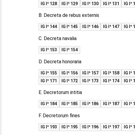
IG I³ 128
IG I³ 129
IG I³ 130
IG I³ 131
IG I³ 
B. Decreta de rebus externis
IG I³ 144
IG I³ 145
IG I³ 146
IG I³ 147
IG I³ 
C. Decreta navalia
IG I³ 153
IG I³ 154
D. Decreta honoraria
IG I³ 155
IG I³ 156
IG I³ 157
IG I³ 158
IG I³ 
IG I³ 171
IG I³ 172
IG I³ 173
IG I³ 174
IG I³ 
E. Decretorum intitia
IG I³ 184
IG I³ 185
IG I³ 186
IG I³ 187
IG I³ 
F. Decretorum fines
IG I³ 193
IG I³ 195
IG I³ 196
IG I³ 197
IG I³ 