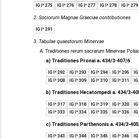
IG I³ 275
IG I³ 276
IG I³ 277
IG I³ 278
IG I³ 279
2. Sociorum Magnae Graeciae contributiones
IG I³ 291
3. Tabulae quaestorum Minervae
A. Traditiones rerum sacrarum Minervae Polia
a) Traditiones Pronai a. 434/3-407/6
IG I³ 292
IG I³ 293
IG I³ 294
IG I³ 295
IG
IG I³ 308
IG I³ 309
IG I³ 310
IG I³ 311
IG
b) Traditiones Hecatompedi a. 434/3-40
IG I³ 317
IG I³ 318
IG I³ 319
IG I³ 320
IG
IG I³ 333
IG I³ 334
IG I³ 335
IG I³ 336
IG
c) Traditiones Parthenonis a. 434/3-405
IG I³ 343
IG I³ 344
IG I³ 345
IG I³ 346
IG