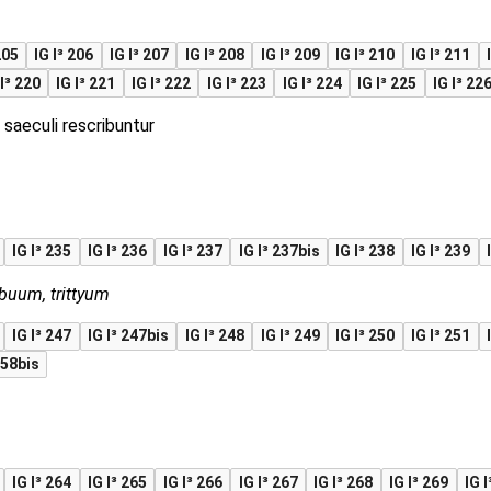
205
IG I³ 206
IG I³ 207
IG I³ 208
IG I³ 209
IG I³ 210
IG I³ 211
 I³ 220
IG I³ 221
IG I³ 222
IG I³ 223
IG I³ 224
IG I³ 225
IG I³ 22
i saeculi rescribuntur
IG I³ 235
IG I³ 236
IG I³ 237
IG I³ 237bis
IG I³ 238
IG I³ 239
buum, trittyum
IG I³ 247
IG I³ 247bis
IG I³ 248
IG I³ 249
IG I³ 250
IG I³ 251
258bis
IG I³ 264
IG I³ 265
IG I³ 266
IG I³ 267
IG I³ 268
IG I³ 269
IG I