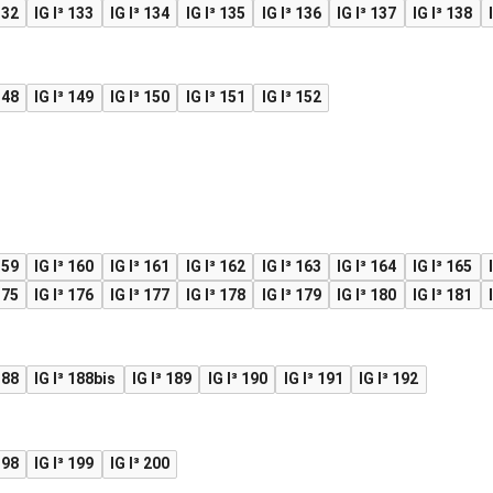
132
IG I³ 133
IG I³ 134
IG I³ 135
IG I³ 136
IG I³ 137
IG I³ 138
148
IG I³ 149
IG I³ 150
IG I³ 151
IG I³ 152
159
IG I³ 160
IG I³ 161
IG I³ 162
IG I³ 163
IG I³ 164
IG I³ 165
175
IG I³ 176
IG I³ 177
IG I³ 178
IG I³ 179
IG I³ 180
IG I³ 181
188
IG I³ 188bis
IG I³ 189
IG I³ 190
IG I³ 191
IG I³ 192
198
IG I³ 199
IG I³ 200