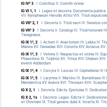
IG IV² 3
I. Corinthus
II. Corinthi vicinia
IG VI 1, 1
I. Leges et decreta. Documenta publica
VII. Nymphaeum Herodis Attici
VIII. Tituli sepulcral
IG VII² 2, 1
I. Decreta
II. Tituli sacri
III. Senatus c
IG VII² 3
I. Decreta
II. Catalogi
III. Tituli honorarii
IV
Tanagraeus
IG IX 1², 2
I. Actium
II. Anactorium
III. Lekka
IV. Th
Manina
XII. Oeniadae
XIII. Coronta
XIV. Astacus
XV. 
IG IX 1², 3
I. Velvina
II. Naupactus et vicinia
III. Eu
Phaestinus
XI. Tolphon
XII. Tritea
XIII. Chalium
XIV.
inventi
Addendum
IG IX 1², 4
I. Corcyra
II. Leucas
III. Cephallenia
IV. 
IG IX 1², 5
I. Larymna
II. Martíno
III. Bumelitaea
IV.
Mendenítza
XV. Anávra
XVI. Thronium
XVII. Scarph
IG X 2, 1
I. Decreta. Edicta. Epistulae
II. Dedicatio
IG X 2, 1s
I. Decreta. Leges. Edicta
II. Dedication
et Christiani
IX. Tituli generis dubii
X. Incerta
XI. Titu