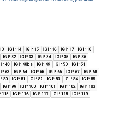
 13
IG I³ 14
IG I³ 15
IG I³ 16
IG I³ 17
IG I³ 18
IG I³ 32
IG I³ 33
IG I³ 34
IG I³ 35
IG I³ 36
 I³ 48
IG I³ 48bis
IG I³ 49
IG I³ 50
IG I³ 51
 I³ 63
IG I³ 64
IG I³ 65
IG I³ 66
IG I³ 67
IG I³ 68
I³ 80
IG I³ 81
IG I³ 82
IG I³ 83
IG I³ 84
IG I³ 85
IG I³ 99
IG I³ 100
IG I³ 101
IG I³ 102
IG I³ 103
³ 115
IG I³ 116
IG I³ 117
IG I³ 118
IG I³ 119