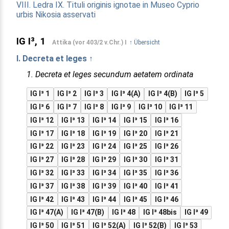
VIII. Ledra
IX. Tituli originis ignotae in Museo Cyprio
urbis Nikosia asservati
IG I³, 1
Attika (vor 403/2 v.Chr.) I
↑ Übersicht
I. Decreta et leges ↑
1. Decreta et leges secundum aetatem ordinata
IG I³ 1
IG I³ 2
IG I³ 3
IG I³ 4(A)
IG I³ 4(B)
IG I³ 5
IG I³ 6
IG I³ 7
IG I³ 8
IG I³ 9
IG I³ 10
IG I³ 11
IG I³ 12
IG I³ 13
IG I³ 14
IG I³ 15
IG I³ 16
IG I³ 17
IG I³ 18
IG I³ 19
IG I³ 20
IG I³ 21
IG I³ 22
IG I³ 23
IG I³ 24
IG I³ 25
IG I³ 26
IG I³ 27
IG I³ 28
IG I³ 29
IG I³ 30
IG I³ 31
IG I³ 32
IG I³ 33
IG I³ 34
IG I³ 35
IG I³ 36
IG I³ 37
IG I³ 38
IG I³ 39
IG I³ 40
IG I³ 41
IG I³ 42
IG I³ 43
IG I³ 44
IG I³ 45
IG I³ 46
IG I³ 47(A)
IG I³ 47(B)
IG I³ 48
IG I³ 48bis
IG I³ 49
IG I³ 50
IG I³ 51
IG I³ 52(A)
IG I³ 52(B)
IG I³ 53