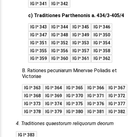
IG I³ 341
IG I³ 342
c) Traditiones Parthenonis a. 434/3-405/4
IG I³ 343
IG I³ 344
IG I³ 345
IG I³ 346
IG I³ 347
IG I³ 348
IG I³ 349
IG I³ 350
IG I³ 351
IG I³ 352
IG I³ 353
IG I³ 354
IG I³ 355
IG I³ 356
IG I³ 357
IG I³ 358
IG I³ 359
IG I³ 360
IG I³ 361
IG I³ 362
B. Rationes pecuniarum Minervae Poliadis et
Victoriae
IG I³ 363
IG I³ 364
IG I³ 365
IG I³ 366
IG I³ 367
IG I³ 368
IG I³ 369
IG I³ 370
IG I³ 371
IG I³ 372
IG I³ 373
IG I³ 374
IG I³ 375
IG I³ 376
IG I³ 377
IG I³ 378
IG I³ 379
IG I³ 380
IG I³ 381
IG I³ 382
4. Traditiones quaestorum reliquorum deorum
IG I³ 383