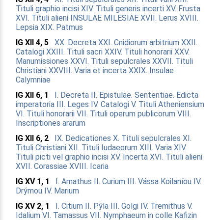
Tituli graphio incisi
XIV. Tituli generis incerti
XV. Frusta
XVI. Tituli alieni
INSULAE MILESIAE
XVII. Lerus
XVIII.
Lepsia
XIX. Patmus
IG XII 4, 5
XX. Decreta
XXI. Cnidiorum arbitrium
XXII.
Catalogi
XXIII. Tituli sacri
XXIV. Tituli honorarii
XXV.
Manumissiones
XXVI. Tituli sepulcrales
XXVII. Tituli
Christiani
XXVIII. Varia et incerta
XXIX. Insulae
Calymniae
IG XII 6, 1
I. Decreta
II. Epistulae. Sententiae. Edicta
imperatoria
III. Leges
IV. Catalogi
V. Tituli Atheniensium
VI. Tituli honorarii
VII. Tituli operum publicorum
VIII.
Inscriptiones ararum
IG XII 6, 2
IX. Dedicationes
X. Tituli sepulcrales
XI.
Tituli Christiani
XII. Tituli Iudaeorum
XIII. Varia
XIV.
Tituli picti vel graphio incisi
XV. Incerta
XVI. Tituli alieni
XVII. Corassiae
XVIII. Icaria
IG XV 1, 1
I. Amathus
II. Curium
III. Vássa Koilaníou
IV.
Drýmou
IV. Marium
IG XV 2, 1
I. Citium
II. Pýla
III. Golgi
IV. Tremithus
V.
Idalium
VI. Tamassus
VII. Nymphaeum in colle Kafizin