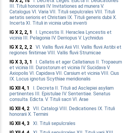
IG X 2, 1s
I. Decreta. Leges. Edicta
II. Dedicationes
III. Tituli honorarii
IV. Invitationes ad munera
V.
Catalogus
VI. Varia
VII. Tituli sepulcrales
VIII. Tituli
aetatis serioris et Christiani
IX. Tituli generis dubii
X.
Incerta
XI. Tituli in vicinia urbis inventi
IG X 2, 2, 1
I. Lyncestis
II. Heraclea Lyncestis et
vicinia
III. Pelagonia
IV. Derriopus
V. Lychnidus
IG X 2, 2, 2
VI. Vallis fluvii Axii
VII. Vallis fluvii Astibi et
regiones finitimae
VIII. Vallis fluvii Strumicae
IG X 3, 3, 1
I. Callatis et ager Callatianus
II. Tropaeum
et vicinia
III. Durostorum et vicinia
IV. Sucidava
V.
Axiopolis
VI. Capidava
VII. Carsium et vicinia
VIII. Cius
IX. Locus ignotus Scythiae meridionalis
IG XII 4, 1
I. Decreta
II. Tituli ad Asclepiei asyliam
pertinentes
III. Epistulae
IV. Sententiae. Senatus
consulta. Edicta.
V. Tituli sacri
VI. Arae
IG XII 4, 2
VII. Catalogi
VIII. Dedicationes
IX. Tituli
honorarii
X. Termini
IG XII 4, 3
XI. Tituli sepulcrales
IG XII 4, 4
XI. Tituli sepulcrales
XII. Tituli varii
XIII.