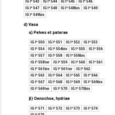
IG I³ 543
IG I³ 544
IG I³ 545
IG I³ 546
IG I³ 547
IG I³ 548
IG I³ 548bis
IG I³ 549
IG I³ 549bis
d) Vasa
α) Pelves et paterae
IG I³ 550
IG I³ 551
IG I³ 552
IG I³ 553
IG I³ 554
IG I³ 554bis
IG I³ 555
IG I³ 556
IG I³ 557
IG I³ 558
IG I³ 558bis
IG I³ 558ter
IG I³ 559
IG I³ 560
IG I³ 561
IG I³ 561bis
IG I³ 561ter
IG I³ 562
IG I³ 563
IG I³ 564
IG I³ 565
IG I³ 566
IG I³ 567
IG I³ 568
IG I³ 569
IG I³ 569bis
IG I³ 569ter
IG I³ 570
IG I³ 570bis
β) Oenochoe, hydriae
IG I³ 571
IG I³ 572
IG I³ 573
IG I³ 574
IG I³ 575