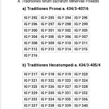
A. Traditiones rerum sacrarum Minervae Poliadis
a) Traditiones Pronai a. 434/3-407/6
IG I³ 292
IG I³ 293
IG I³ 294
IG I³ 295
IG I³ 296
IG I³ 297
IG I³ 298
IG I³ 299
IG I³ 300
IG I³ 301
IG I³ 302
IG I³ 303
IG I³ 304
IG I³ 305
IG I³ 306
IG I³ 307
IG I³ 308
IG I³ 309
IG I³ 310
IG I³ 311
IG I³ 312
IG I³ 313
IG I³ 314
IG I³ 315
IG I³ 316
b) Traditiones Hecatompedi a. 434/3-405/4
IG I³ 317
IG I³ 318
IG I³ 319
IG I³ 320
IG I³ 321
IG I³ 322
IG I³ 323
IG I³ 324
IG I³ 325
IG I³ 326
IG I³ 327
IG I³ 328
IG I³ 329
IG I³ 330
IG I³ 331
IG I³ 332
IG I³ 333
IG I³ 334
IG I³ 335
IG I³ 336
IG I³ 337
IG I³ 338
IG I³ 339
IG I³ 340