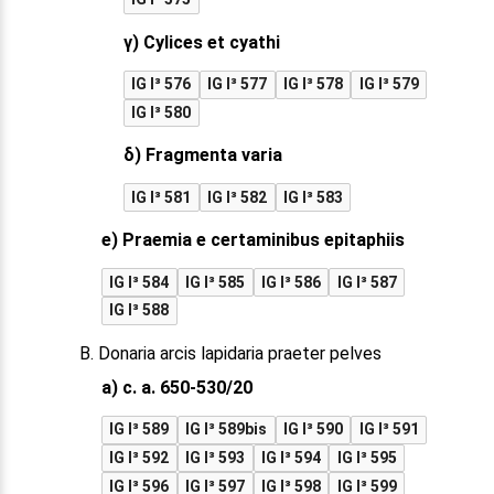
γ) Cylices et cyathi
IG I³ 576
IG I³ 577
IG I³ 578
IG I³ 579
IG I³ 580
δ) Fragmenta varia
IG I³ 581
IG I³ 582
IG I³ 583
e) Praemia e certaminibus epitaphiis
IG I³ 584
IG I³ 585
IG I³ 586
IG I³ 587
IG I³ 588
B. Donaria arcis lapidaria praeter pelves
a) c. a. 650-530/20
IG I³ 589
IG I³ 589bis
IG I³ 590
IG I³ 591
IG I³ 592
IG I³ 593
IG I³ 594
IG I³ 595
IG I³ 596
IG I³ 597
IG I³ 598
IG I³ 599