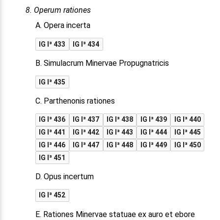
8. Operum rationes
A. Opera incerta
IG I³ 433
IG I³ 434
B. Simulacrum Minervae Propugnatricis
IG I³ 435
C. Parthenonis rationes
IG I³ 436
IG I³ 437
IG I³ 438
IG I³ 439
IG I³ 440
IG I³ 441
IG I³ 442
IG I³ 443
IG I³ 444
IG I³ 445
IG I³ 446
IG I³ 447
IG I³ 448
IG I³ 449
IG I³ 450
IG I³ 451
D. Opus incertum
IG I³ 452
E. Rationes Minervae statuae ex auro et ebore