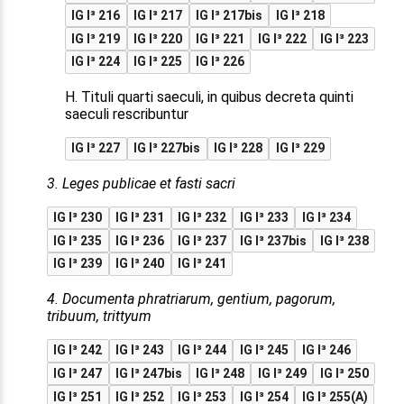
IG I³ 216
IG I³ 217
IG I³ 217bis
IG I³ 218
IG I³ 219
IG I³ 220
IG I³ 221
IG I³ 222
IG I³ 223
IG I³ 224
IG I³ 225
IG I³ 226
H. Tituli quarti saeculi, in quibus decreta quinti
saeculi rescribuntur
IG I³ 227
IG I³ 227bis
IG I³ 228
IG I³ 229
3. Leges publicae et fasti sacri
IG I³ 230
IG I³ 231
IG I³ 232
IG I³ 233
IG I³ 234
IG I³ 235
IG I³ 236
IG I³ 237
IG I³ 237bis
IG I³ 238
IG I³ 239
IG I³ 240
IG I³ 241
4. Documenta phratriarum, gentium, pagorum,
tribuum, trittyum
IG I³ 242
IG I³ 243
IG I³ 244
IG I³ 245
IG I³ 246
IG I³ 247
IG I³ 247bis
IG I³ 248
IG I³ 249
IG I³ 250
IG I³ 251
IG I³ 252
IG I³ 253
IG I³ 254
IG I³ 255(A)