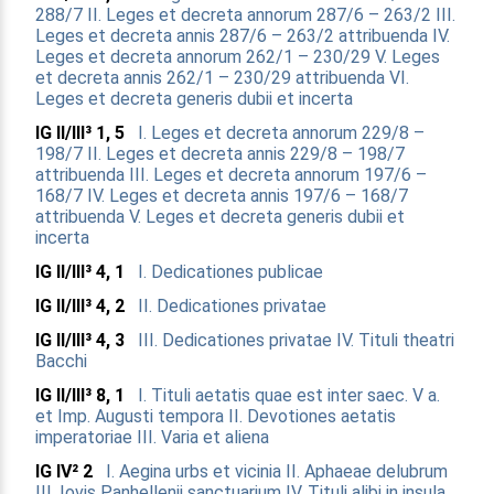
288/7
II. Leges et decreta annorum 287/6 – 263/2
III.
Leges et decreta annis 287/6 – 263/2 attribuenda
IV.
Leges et decreta annorum 262/1 – 230/29
V. Leges
et decreta annis 262/1 – 230/29 attribuenda
VI.
Leges et decreta generis dubii et incerta
IG II/III³ 1, 5
I. Leges et decreta annorum 229/8 –
198/7
II. Leges et decreta annis 229/8 – 198/7
attribuenda
III. Leges et decreta annorum 197/6 –
168/7
IV. Leges et decreta annis 197/6 – 168/7
attribuenda
V. Leges et decreta generis dubii et
incerta
IG II/III³ 4, 1
I. Dedicationes publicae
IG II/III³ 4, 2
II. Dedicationes privatae
IG II/III³ 4, 3
III. Dedicationes privatae
IV. Tituli theatri
Bacchi
IG II/III³ 8, 1
I. Tituli aetatis quae est inter saec. V a.
et Imp. Augusti tempora
II. Devotiones aetatis
imperatoriae
III. Varia et aliena
IG IV² 2
I. Aegina urbs et vicinia
II. Aphaeae delubrum
III. Iovis Panhellenii sanctuarium
IV. Tituli alibi in insula