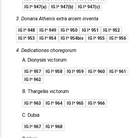
IG I³ 947(a)
IG I³ 947(b)
IG I³ 947(c)
3. Donaria Athenis extra arcem inventa
IG I³ 948
IG I³ 949
IG I³ 950
IG I³ 951
IG I³ 952
IG I³ 953
IG I³ 954
IG I³ 954bis
IG I³ 955
IG I³ 956
4. Dedicationes choregorum
A. Dionysiis victorum
IG I³ 957
IG I³ 958
IG I³ 959
IG I³ 960
IG I³ 961
IG I³ 962
B. Thargeliis victorum
IG I³ 963
IG I³ 964
IG I³ 965
IG I³ 966
C. Dubia
IG I³ 967
IG I³ 968