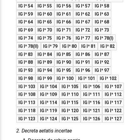
IG I³ 54
IG I³ 55
IG I³ 56
IG I³ 57
IG I³ 58
IG I³ 59
IG I³ 60
IG I³ 61
IG I³ 62
IG I³ 63
IG I³ 64
IG I³ 65
IG I³ 66
IG I³ 67
IG I³ 68
IG I³ 69
IG I³ 70
IG I³ 71
IG I³ 72
IG I³ 73
IG I³ 74
IG I³ 75
IG I³ 76
IG I³ 77
IG I³ 78(I)
IG I³ 78(II)
IG I³ 79
IG I³ 80
IG I³ 81
IG I³ 82
IG I³ 83
IG I³ 84
IG I³ 85
IG I³ 86
IG I³ 87
IG I³ 88
IG I³ 89
IG I³ 90
IG I³ 91
IG I³ 92
IG I³ 93
IG I³ 94
IG I³ 95
IG I³ 96
IG I³ 97
IG I³ 98
IG I³ 99
IG I³ 100
IG I³ 101
IG I³ 102
IG I³ 103
IG I³ 104
IG I³ 105
IG I³ 106
IG I³ 107
IG I³ 108
IG I³ 109
IG I³ 110
IG I³ 111
IG I³ 112
IG I³ 113
IG I³ 114
IG I³ 115
IG I³ 116
IG I³ 117
IG I³ 118
IG I³ 119
IG I³ 120
IG I³ 121
IG I³ 122
IG I³ 123
IG I³ 124
IG I³ 125
IG I³ 126
IG I³ 127
2. Decreta aetatis incertae