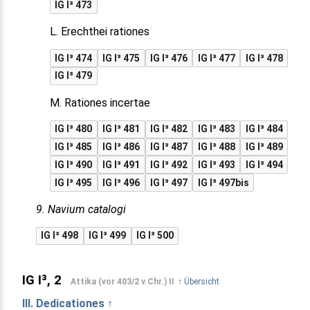
IG I³ 473
L. Erechthei rationes
IG I³ 474
IG I³ 475
IG I³ 476
IG I³ 477
IG I³ 478
IG I³ 479
M. Rationes incertae
IG I³ 480
IG I³ 481
IG I³ 482
IG I³ 483
IG I³ 484
IG I³ 485
IG I³ 486
IG I³ 487
IG I³ 488
IG I³ 489
IG I³ 490
IG I³ 491
IG I³ 492
IG I³ 493
IG I³ 494
IG I³ 495
IG I³ 496
IG I³ 497
IG I³ 497bis
9. Navium catalogi
IG I³ 498
IG I³ 499
IG I³ 500
IG I³, 2
Attika (vor 403/2 v.Chr.) II
↑ Übersicht
III. Dedicationes ↑