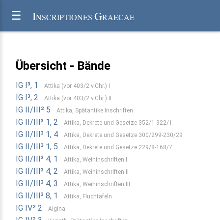
I
G
☰
NSCRIPTIONES
RAECAE
Übersicht - Bände
IG I³, 1
Attika (vor 403/2 v.Chr.) I
IG I³, 2
Attika (vor 403/2 v.Chr.) II
IG II/III² 5
Attika, Spätantike Inschriften
IG II/III³ 1, 2
Attika, Dekrete und Gesetze 352/1-322/1
IG II/III³ 1, 4
Attika, Dekrete und Gesetze 300/299-230/29
IG II/III³ 1, 5
Attika, Dekrete und Gesetze 229/8-168/7
IG II/III³ 4, 1
Attika, Weihinschriften I
IG II/III³ 4, 2
Attika, Weihinschriften II
IG II/III³ 4, 3
Attika, Weihinschriften III
IG II/III³ 8, 1
Attika, Fluchtafeln
IG IV² 2
Aigina