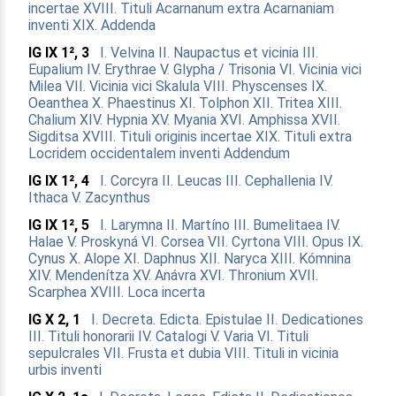
incertae
XVIII. Tituli Acarnanum extra Acarnaniam
inventi
XIX. Addenda
IG IX 1², 3
I. Velvina
II. Naupactus et vicinia
III.
Eupalium
IV. Erythrae
V. Glypha / Trisonia
VI. Vicinia vici
Milea
VII. Vicinia vici Skalula
VIII. Physcenses
IX.
Oeanthea
X. Phaestinus
XI. Tolphon
XII. Tritea
XIII.
Chalium
XIV. Hypnia
XV. Myania
XVI. Amphissa
XVII.
Sigditsa
XVIII. Tituli originis incertae
XIX. Tituli extra
Locridem occidentalem inventi
Addendum
IG IX 1², 4
I. Corcyra
II. Leucas
III. Cephallenia
IV.
Ithaca
V. Zacynthus
IG IX 1², 5
I. Larymna
II. Martíno
III. Bumelitaea
IV.
Halae
V. Proskyná
VI. Corsea
VII. Cyrtona
VIII. Opus
IX.
Cynus
X. Alope
XI. Daphnus
XII. Naryca
XIII. Kómnina
XIV. Mendenítza
XV. Anávra
XVI. Thronium
XVII.
Scarphea
XVIII. Loca incerta
IG X 2, 1
I. Decreta. Edicta. Epistulae
II. Dedicationes
III. Tituli honorarii
IV. Catalogi
V. Varia
VI. Tituli
sepulcrales
VII. Frusta et dubia
VIII. Tituli in vicinia
urbis inventi