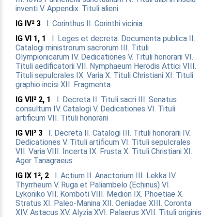
inventi
V. Appendix: Tituli alieni
IG IV² 3
I. Corinthus
II. Corinthi vicinia
IG VI 1, 1
I. Leges et decreta. Documenta publica
II.
Catalogi ministrorum sacrorum
III. Tituli
Olympionicarum
IV. Dedicationes
V. Tituli honorarii
VI.
Tituli aedificatorii
VII. Nymphaeum Herodis Attici
VIII.
Tituli sepulcrales
IX. Varia
X. Tituli Christiani
XI. Tituli
graphio incisi
XII. Fragmenta
IG VII² 2, 1
I. Decreta
II. Tituli sacri
III. Senatus
consultum
IV. Catalogi
V. Dedicationes
VI. Tituli
artificum
VII. Tituli honorarii
IG VII² 3
I. Decreta
II. Catalogi
III. Tituli honorarii
IV.
Dedicationes
V. Tituli artificum
VI. Tituli sepulcrales
VII. Varia
VIII. Incerta
IX. Frusta
X. Tituli Christiani
XI.
Ager Tanagraeus
IG IX 1², 2
I. Actium
II. Anactorium
III. Lekka
IV.
Thyrrheum
V. Ruga et Paliambelo (Echinus)
VI.
Lykoniko
VII. Komboti
VIII. Medion
IX. Phoetiae
X.
Stratus
XI. Paleo-Manina
XII. Oeniadae
XIII. Coronta
XIV. Astacus
XV. Alyzia
XVI. Palaerus
XVII. Tituli originis