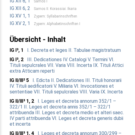
IG XII 6, 1
Samos I
IG XII 6, 2
Samos II. Korassiai. Ikaria
IG XV 1, 1
Zypern: Syllabarinschriften
IG XV 2, 1
Zypern: Alphabetinschriften I
Übersicht - Inhalt
IG I³, 1
I. Decreta et leges
II. Tabulae magistratuum
IG I³, 2
III. Dedicationes
IV. Catalogi
V. Termini
VI.
Tituli sepulcrales
VII. Varia
VIII. Incerta
IX. Tituli Attici
extra Atticam reperti
IG II/III² 5
I. Edicta
II. Dedicationes
III. Tituli honorarii
IV. Tituli aedificatorii
V. Miliaria
VI. Invocationes et
sententiae
VII. Tituli sepulcrales
VIII. Varia
IX. Incerta
IG II/III³ 1, 2
I. Leges et decreta annorum 352/1 –
322/1
II. Leges et decreta annis 352/1 – 322/1
attribuenda
III. Leges et decreta medio et alteri saec.
IV parti attribuenda
VI. Leges et decreta generis dubii
et incerta
IG II/III³ 1, 4
I. Leges et decreta annorum 300/299 –