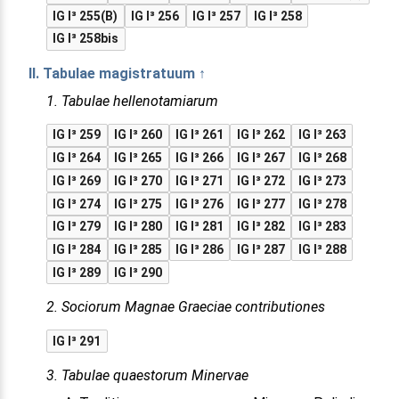
IG I³ 255(B)
IG I³ 256
IG I³ 257
IG I³ 258
IG I³ 258bis
II. Tabulae magistratuum ↑
1. Tabulae hellenotamiarum
IG I³ 259
IG I³ 260
IG I³ 261
IG I³ 262
IG I³ 263
IG I³ 264
IG I³ 265
IG I³ 266
IG I³ 267
IG I³ 268
IG I³ 269
IG I³ 270
IG I³ 271
IG I³ 272
IG I³ 273
IG I³ 274
IG I³ 275
IG I³ 276
IG I³ 277
IG I³ 278
IG I³ 279
IG I³ 280
IG I³ 281
IG I³ 282
IG I³ 283
IG I³ 284
IG I³ 285
IG I³ 286
IG I³ 287
IG I³ 288
IG I³ 289
IG I³ 290
2. Sociorum Magnae Graeciae contributiones
IG I³ 291
3. Tabulae quaestorum Minervae