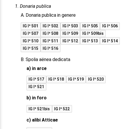
1. Donaria publica
A. Donaria publica in genere
IG I³ 501
IG I³ 502
IG I³ 503
IG I³ 505
IG I³ 506
IG I³ 507
IG I³ 508
IG I³ 509
IG I³ 509bis
IG I³ 510
IG I³ 511
IG I³ 512
IG I³ 513
IG I³ 514
IG I³ 515
IG I³ 516
B. Spolia aënea dedicata
a) in arce
IG I³ 517
IG I³ 518
IG I³ 519
IG I³ 520
IG I³ 521
b) in foro
IG I³ 521bis
IG I³ 522
c) alibi Atticae