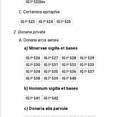
IG I³ 522bis
C. Certamina epitaphia
IG I³ 523
IG I³ 524
IG I³ 525
2. Donaria privata
A. Donaria arcis aenea
a) Minervae sigilla et bases
IG I³ 526
IG I³ 527
IG I³ 528
IG I³ 529
IG I³ 530
IG I³ 531
IG I³ 532
IG I³ 533
IG I³ 534
IG I³ 535
IG I³ 536
IG I³ 537
IG I³ 538
IG I³ 539
IG I³ 540
b) Hominum sigilla et bases
IG I³ 541
IG I³ 542
c) Donaria alia parvula