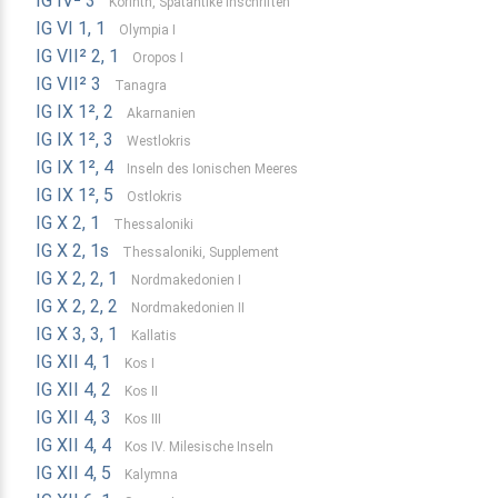
IG IV² 3
Korinth, Spätantike Inschriften
IG VI 1, 1
Olympia I
IG VII² 2, 1
Oropos I
IG VII² 3
Tanagra
IG IX 1², 2
Akarnanien
IG IX 1², 3
Westlokris
IG IX 1², 4
Inseln des Ionischen Meeres
IG IX 1², 5
Ostlokris
IG X 2, 1
Thessaloniki
IG X 2, 1s
Thessaloniki, Supplement
IG X 2, 2, 1
Nordmakedonien I
IG X 2, 2, 2
Nordmakedonien II
IG X 3, 3, 1
Kallatis
IG XII 4, 1
Kos I
IG XII 4, 2
Kos II
IG XII 4, 3
Kos III
IG XII 4, 4
Kos IV. Milesische Inseln
IG XII 4, 5
Kalymna