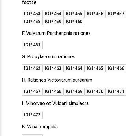
factae
IG I³ 453
IG I³ 454
IG I³ 455
IG I³ 456
IG I³ 457
IG I³ 458
IG I³ 459
IG I³ 460
F. Valvarum Parthenonis rationes
IG I³ 461
G. Propylaeorum rationes
IG I³ 462
IG I³ 463
IG I³ 464
IG I³ 465
IG I³ 466
H. Rationes Victoriarum aurearum
IG I³ 467
IG I³ 468
IG I³ 469
IG I³ 470
IG I³ 471
I. Minervae et Vulcani simulacra
IG I³ 472
K. Vasa pompalia