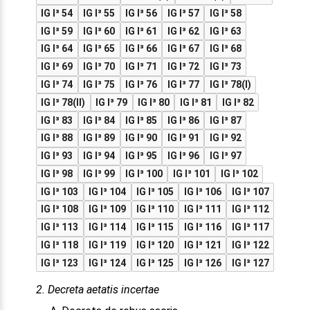
IG I³ 54
IG I³ 55
IG I³ 56
IG I³ 57
IG I³ 58
IG I³ 59
IG I³ 60
IG I³ 61
IG I³ 62
IG I³ 63
IG I³ 64
IG I³ 65
IG I³ 66
IG I³ 67
IG I³ 68
IG I³ 69
IG I³ 70
IG I³ 71
IG I³ 72
IG I³ 73
IG I³ 74
IG I³ 75
IG I³ 76
IG I³ 77
IG I³ 78(I)
IG I³ 78(II)
IG I³ 79
IG I³ 80
IG I³ 81
IG I³ 82
IG I³ 83
IG I³ 84
IG I³ 85
IG I³ 86
IG I³ 87
IG I³ 88
IG I³ 89
IG I³ 90
IG I³ 91
IG I³ 92
IG I³ 93
IG I³ 94
IG I³ 95
IG I³ 96
IG I³ 97
IG I³ 98
IG I³ 99
IG I³ 100
IG I³ 101
IG I³ 102
IG I³ 103
IG I³ 104
IG I³ 105
IG I³ 106
IG I³ 107
IG I³ 108
IG I³ 109
IG I³ 110
IG I³ 111
IG I³ 112
IG I³ 113
IG I³ 114
IG I³ 115
IG I³ 116
IG I³ 117
IG I³ 118
IG I³ 119
IG I³ 120
IG I³ 121
IG I³ 122
IG I³ 123
IG I³ 124
IG I³ 125
IG I³ 126
IG I³ 127
2. Decreta aetatis incertae