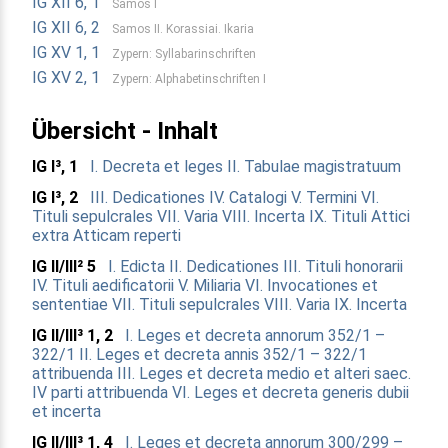
IG XII 6, 1
Samos I
IG XII 6, 2
Samos II. Korassiai. Ikaria
IG XV 1, 1
Zypern: Syllabarinschriften
IG XV 2, 1
Zypern: Alphabetinschriften I
Übersicht - Inhalt
IG I³, 1
I. Decreta et leges
II. Tabulae magistratuum
IG I³, 2
III. Dedicationes
IV. Catalogi
V. Termini
VI.
Tituli sepulcrales
VII. Varia
VIII. Incerta
IX. Tituli Attici
extra Atticam reperti
IG II/III² 5
I. Edicta
II. Dedicationes
III. Tituli honorarii
IV. Tituli aedificatorii
V. Miliaria
VI. Invocationes et
sententiae
VII. Tituli sepulcrales
VIII. Varia
IX. Incerta
IG II/III³ 1, 2
I. Leges et decreta annorum 352/1 –
322/1
II. Leges et decreta annis 352/1 – 322/1
attribuenda
III. Leges et decreta medio et alteri saec.
IV parti attribuenda
VI. Leges et decreta generis dubii
et incerta
IG II/III³ 1, 4
I. Leges et decreta annorum 300/299 –