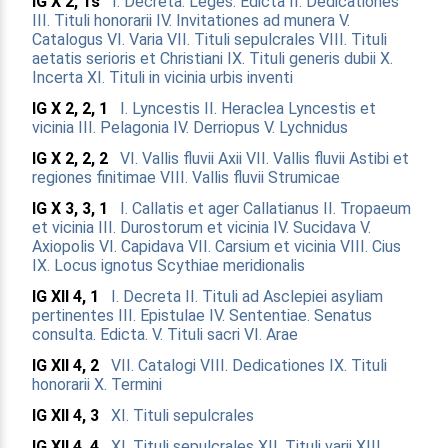
IG X 2, 1s
I. Decreta. Leges. Edicta
II. Dedicationes
III. Tituli honorarii
IV. Invitationes ad munera
V.
Catalogus
VI. Varia
VII. Tituli sepulcrales
VIII. Tituli
aetatis serioris et Christiani
IX. Tituli generis dubii
X.
Incerta
XI. Tituli in vicinia urbis inventi
IG X 2, 2, 1
I. Lyncestis
II. Heraclea Lyncestis et
vicinia
III. Pelagonia
IV. Derriopus
V. Lychnidus
IG X 2, 2, 2
VI. Vallis fluvii Axii
VII. Vallis fluvii Astibi et
regiones finitimae
VIII. Vallis fluvii Strumicae
IG X 3, 3, 1
I. Callatis et ager Callatianus
II. Tropaeum
et vicinia
III. Durostorum et vicinia
IV. Sucidava
V.
Axiopolis
VI. Capidava
VII. Carsium et vicinia
VIII. Cius
IX. Locus ignotus Scythiae meridionalis
IG XII 4, 1
I. Decreta
II. Tituli ad Asclepiei asyliam
pertinentes
III. Epistulae
IV. Sententiae. Senatus
consulta. Edicta.
V. Tituli sacri
VI. Arae
IG XII 4, 2
VII. Catalogi
VIII. Dedicationes
IX. Tituli
honorarii
X. Termini
IG XII 4, 3
XI. Tituli sepulcrales
IG XII 4, 4
XI. Tituli sepulcrales
XII. Tituli varii
XIII.