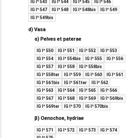
IG I³ 543
IG I³ 544
IG I³ 545
IG I³ 546
IG I³ 547
IG I³ 548
IG I³ 548bis
IG I³ 549
IG I³ 549bis
d) Vasa
α) Pelves et paterae
IG I³ 550
IG I³ 551
IG I³ 552
IG I³ 553
IG I³ 554
IG I³ 554bis
IG I³ 555
IG I³ 556
IG I³ 557
IG I³ 558
IG I³ 558bis
IG I³ 558ter
IG I³ 559
IG I³ 560
IG I³ 561
IG I³ 561bis
IG I³ 561ter
IG I³ 562
IG I³ 563
IG I³ 564
IG I³ 565
IG I³ 566
IG I³ 567
IG I³ 568
IG I³ 569
IG I³ 569bis
IG I³ 569ter
IG I³ 570
IG I³ 570bis
β) Oenochoe, hydriae
IG I³ 571
IG I³ 572
IG I³ 573
IG I³ 574
IG I³ 575