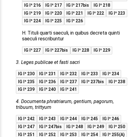
IG I³ 216
IG I³ 217
IG I³ 217bis
IG I³ 218
IG I³ 219
IG I³ 220
IG I³ 221
IG I³ 222
IG I³ 223
IG I³ 224
IG I³ 225
IG I³ 226
H. Tituli quarti saeculi, in quibus decreta quinti
saeculi rescribuntur
IG I³ 227
IG I³ 227bis
IG I³ 228
IG I³ 229
3. Leges publicae et fasti sacri
IG I³ 230
IG I³ 231
IG I³ 232
IG I³ 233
IG I³ 234
IG I³ 235
IG I³ 236
IG I³ 237
IG I³ 237bis
IG I³ 238
IG I³ 239
IG I³ 240
IG I³ 241
4. Documenta phratriarum, gentium, pagorum,
tribuum, trittyum
IG I³ 242
IG I³ 243
IG I³ 244
IG I³ 245
IG I³ 246
IG I³ 247
IG I³ 247bis
IG I³ 248
IG I³ 249
IG I³ 250
IG I³ 251
IG I³ 252
IG I³ 253
IG I³ 254
IG I³ 255(A)