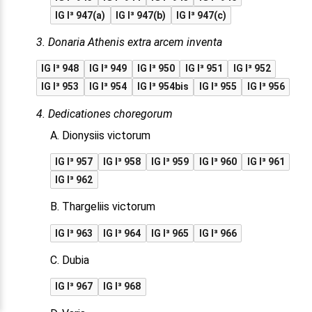
IG I³ 947(a)
IG I³ 947(b)
IG I³ 947(c)
3. Donaria Athenis extra arcem inventa
IG I³ 948
IG I³ 949
IG I³ 950
IG I³ 951
IG I³ 952
IG I³ 953
IG I³ 954
IG I³ 954bis
IG I³ 955
IG I³ 956
4. Dedicationes choregorum
A. Dionysiis victorum
IG I³ 957
IG I³ 958
IG I³ 959
IG I³ 960
IG I³ 961
IG I³ 962
B. Thargeliis victorum
IG I³ 963
IG I³ 964
IG I³ 965
IG I³ 966
C. Dubia
IG I³ 967
IG I³ 968