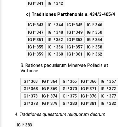
IG I³ 341
IG I³ 342
c) Traditiones Parthenonis a. 434/3-405/4
IG I³ 343
IG I³ 344
IG I³ 345
IG I³ 346
IG I³ 347
IG I³ 348
IG I³ 349
IG I³ 350
IG I³ 351
IG I³ 352
IG I³ 353
IG I³ 354
IG I³ 355
IG I³ 356
IG I³ 357
IG I³ 358
IG I³ 359
IG I³ 360
IG I³ 361
IG I³ 362
B. Rationes pecuniarum Minervae Poliadis et
Victoriae
IG I³ 363
IG I³ 364
IG I³ 365
IG I³ 366
IG I³ 367
IG I³ 368
IG I³ 369
IG I³ 370
IG I³ 371
IG I³ 372
IG I³ 373
IG I³ 374
IG I³ 375
IG I³ 376
IG I³ 377
IG I³ 378
IG I³ 379
IG I³ 380
IG I³ 381
IG I³ 382
4. Traditiones quaestorum reliquorum deorum
IG I³ 383