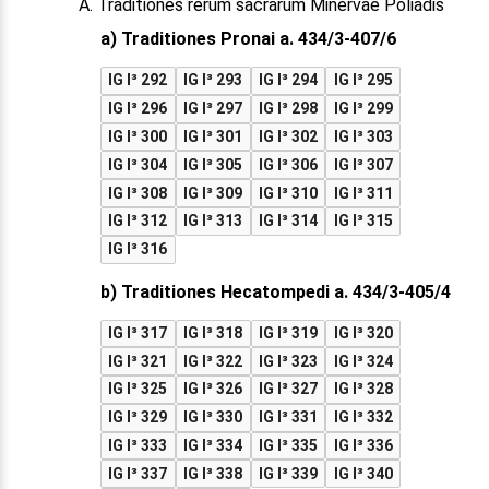
A. Traditiones rerum sacrarum Minervae Poliadis
a) Traditiones Pronai a. 434/3-407/6
IG I³ 292
IG I³ 293
IG I³ 294
IG I³ 295
IG I³ 296
IG I³ 297
IG I³ 298
IG I³ 299
IG I³ 300
IG I³ 301
IG I³ 302
IG I³ 303
IG I³ 304
IG I³ 305
IG I³ 306
IG I³ 307
IG I³ 308
IG I³ 309
IG I³ 310
IG I³ 311
IG I³ 312
IG I³ 313
IG I³ 314
IG I³ 315
IG I³ 316
b) Traditiones Hecatompedi a. 434/3-405/4
IG I³ 317
IG I³ 318
IG I³ 319
IG I³ 320
IG I³ 321
IG I³ 322
IG I³ 323
IG I³ 324
IG I³ 325
IG I³ 326
IG I³ 327
IG I³ 328
IG I³ 329
IG I³ 330
IG I³ 331
IG I³ 332
IG I³ 333
IG I³ 334
IG I³ 335
IG I³ 336
IG I³ 337
IG I³ 338
IG I³ 339
IG I³ 340