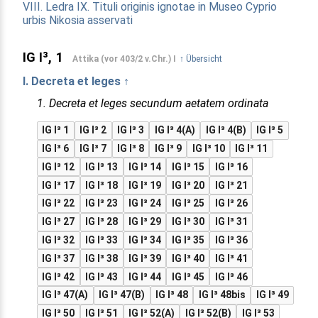
VIII. Ledra
IX. Tituli originis ignotae in Museo Cyprio
urbis Nikosia asservati
IG I³, 1
Attika (vor 403/2 v.Chr.) I
↑ Übersicht
I. Decreta et leges ↑
1. Decreta et leges secundum aetatem ordinata
IG I³ 1
IG I³ 2
IG I³ 3
IG I³ 4(A)
IG I³ 4(B)
IG I³ 5
IG I³ 6
IG I³ 7
IG I³ 8
IG I³ 9
IG I³ 10
IG I³ 11
IG I³ 12
IG I³ 13
IG I³ 14
IG I³ 15
IG I³ 16
IG I³ 17
IG I³ 18
IG I³ 19
IG I³ 20
IG I³ 21
IG I³ 22
IG I³ 23
IG I³ 24
IG I³ 25
IG I³ 26
IG I³ 27
IG I³ 28
IG I³ 29
IG I³ 30
IG I³ 31
IG I³ 32
IG I³ 33
IG I³ 34
IG I³ 35
IG I³ 36
IG I³ 37
IG I³ 38
IG I³ 39
IG I³ 40
IG I³ 41
IG I³ 42
IG I³ 43
IG I³ 44
IG I³ 45
IG I³ 46
IG I³ 47(A)
IG I³ 47(B)
IG I³ 48
IG I³ 48bis
IG I³ 49
IG I³ 50
IG I³ 51
IG I³ 52(A)
IG I³ 52(B)
IG I³ 53