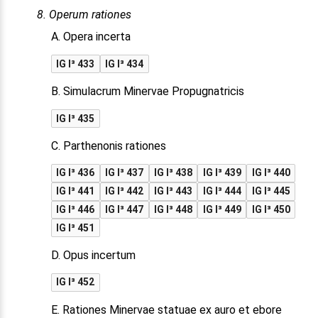
8. Operum rationes
A. Opera incerta
IG I³ 433
IG I³ 434
B. Simulacrum Minervae Propugnatricis
IG I³ 435
C. Parthenonis rationes
IG I³ 436
IG I³ 437
IG I³ 438
IG I³ 439
IG I³ 440
IG I³ 441
IG I³ 442
IG I³ 443
IG I³ 444
IG I³ 445
IG I³ 446
IG I³ 447
IG I³ 448
IG I³ 449
IG I³ 450
IG I³ 451
D. Opus incertum
IG I³ 452
E. Rationes Minervae statuae ex auro et ebore