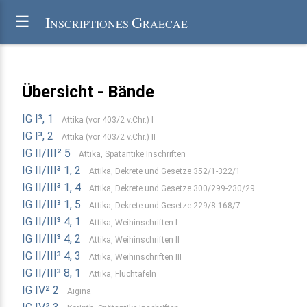
I
G
☰
NSCRIPTIONES
RAECAE
Übersicht - Bände
IG I³, 1
Attika (vor 403/2 v.Chr.) I
IG I³, 2
Attika (vor 403/2 v.Chr.) II
IG II/III² 5
Attika, Spätantike Inschriften
IG II/III³ 1, 2
Attika, Dekrete und Gesetze 352/1-322/1
IG II/III³ 1, 4
Attika, Dekrete und Gesetze 300/299-230/29
IG II/III³ 1, 5
Attika, Dekrete und Gesetze 229/8-168/7
IG II/III³ 4, 1
Attika, Weihinschriften I
IG II/III³ 4, 2
Attika, Weihinschriften II
IG II/III³ 4, 3
Attika, Weihinschriften III
IG II/III³ 8, 1
Attika, Fluchtafeln
IG IV² 2
Aigina