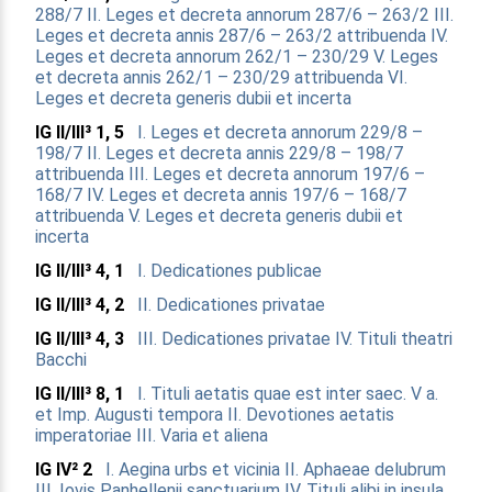
288/7
II. Leges et decreta annorum 287/6 – 263/2
III.
Leges et decreta annis 287/6 – 263/2 attribuenda
IV.
Leges et decreta annorum 262/1 – 230/29
V. Leges
et decreta annis 262/1 – 230/29 attribuenda
VI.
Leges et decreta generis dubii et incerta
IG II/III³ 1, 5
I. Leges et decreta annorum 229/8 –
198/7
II. Leges et decreta annis 229/8 – 198/7
attribuenda
III. Leges et decreta annorum 197/6 –
168/7
IV. Leges et decreta annis 197/6 – 168/7
attribuenda
V. Leges et decreta generis dubii et
incerta
IG II/III³ 4, 1
I. Dedicationes publicae
IG II/III³ 4, 2
II. Dedicationes privatae
IG II/III³ 4, 3
III. Dedicationes privatae
IV. Tituli theatri
Bacchi
IG II/III³ 8, 1
I. Tituli aetatis quae est inter saec. V a.
et Imp. Augusti tempora
II. Devotiones aetatis
imperatoriae
III. Varia et aliena
IG IV² 2
I. Aegina urbs et vicinia
II. Aphaeae delubrum
III. Iovis Panhellenii sanctuarium
IV. Tituli alibi in insula