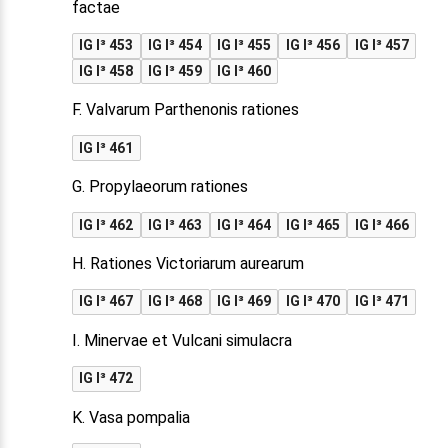
factae
IG I³ 453
IG I³ 454
IG I³ 455
IG I³ 456
IG I³ 457
IG I³ 458
IG I³ 459
IG I³ 460
F. Valvarum Parthenonis rationes
IG I³ 461
G. Propylaeorum rationes
IG I³ 462
IG I³ 463
IG I³ 464
IG I³ 465
IG I³ 466
H. Rationes Victoriarum aurearum
IG I³ 467
IG I³ 468
IG I³ 469
IG I³ 470
IG I³ 471
I. Minervae et Vulcani simulacra
IG I³ 472
K. Vasa pompalia