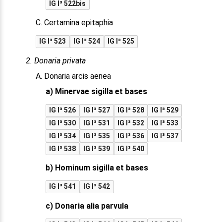
IG I³ 522bis
C. Certamina epitaphia
IG I³ 523
IG I³ 524
IG I³ 525
2. Donaria privata
A. Donaria arcis aenea
a) Minervae sigilla et bases
IG I³ 526
IG I³ 527
IG I³ 528
IG I³ 529
IG I³ 530
IG I³ 531
IG I³ 532
IG I³ 533
IG I³ 534
IG I³ 535
IG I³ 536
IG I³ 537
IG I³ 538
IG I³ 539
IG I³ 540
b) Hominum sigilla et bases
IG I³ 541
IG I³ 542
c) Donaria alia parvula