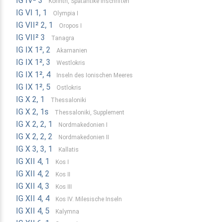
IG IV² 3
Korinth, Spätantike Inschriften
IG VI 1, 1
Olympia I
IG VII² 2, 1
Oropos I
IG VII² 3
Tanagra
IG IX 1², 2
Akarnanien
IG IX 1², 3
Westlokris
IG IX 1², 4
Inseln des Ionischen Meeres
IG IX 1², 5
Ostlokris
IG X 2, 1
Thessaloniki
IG X 2, 1s
Thessaloniki, Supplement
IG X 2, 2, 1
Nordmakedonien I
IG X 2, 2, 2
Nordmakedonien II
IG X 3, 3, 1
Kallatis
IG XII 4, 1
Kos I
IG XII 4, 2
Kos II
IG XII 4, 3
Kos III
IG XII 4, 4
Kos IV. Milesische Inseln
IG XII 4, 5
Kalymna