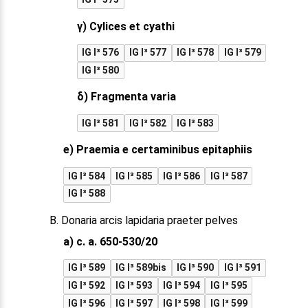
γ) Cylices et cyathi
IG I³ 576
IG I³ 577
IG I³ 578
IG I³ 579
IG I³ 580
δ) Fragmenta varia
IG I³ 581
IG I³ 582
IG I³ 583
e) Praemia e certaminibus epitaphiis
IG I³ 584
IG I³ 585
IG I³ 586
IG I³ 587
IG I³ 588
B. Donaria arcis lapidaria praeter pelves
a) c. a. 650-530/20
IG I³ 589
IG I³ 589bis
IG I³ 590
IG I³ 591
IG I³ 592
IG I³ 593
IG I³ 594
IG I³ 595
IG I³ 596
IG I³ 597
IG I³ 598
IG I³ 599