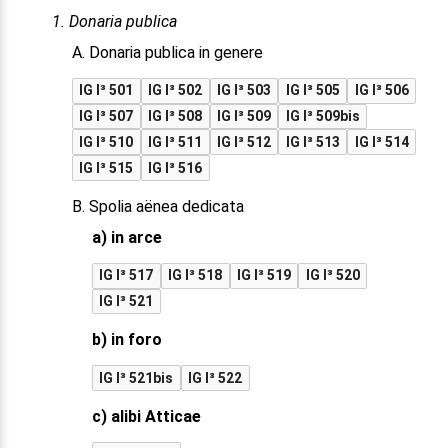
1. Donaria publica
A. Donaria publica in genere
IG I³ 501
IG I³ 502
IG I³ 503
IG I³ 505
IG I³ 506
IG I³ 507
IG I³ 508
IG I³ 509
IG I³ 509bis
IG I³ 510
IG I³ 511
IG I³ 512
IG I³ 513
IG I³ 514
IG I³ 515
IG I³ 516
B. Spolia aënea dedicata
a) in arce
IG I³ 517
IG I³ 518
IG I³ 519
IG I³ 520
IG I³ 521
b) in foro
IG I³ 521bis
IG I³ 522
c) alibi Atticae