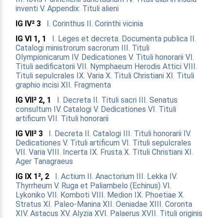
inventi
V. Appendix: Tituli alieni
IG IV² 3
I. Corinthus
II. Corinthi vicinia
IG VI 1, 1
I. Leges et decreta. Documenta publica
II.
Catalogi ministrorum sacrorum
III. Tituli
Olympionicarum
IV. Dedicationes
V. Tituli honorarii
VI.
Tituli aedificatorii
VII. Nymphaeum Herodis Attici
VIII.
Tituli sepulcrales
IX. Varia
X. Tituli Christiani
XI. Tituli
graphio incisi
XII. Fragmenta
IG VII² 2, 1
I. Decreta
II. Tituli sacri
III. Senatus
consultum
IV. Catalogi
V. Dedicationes
VI. Tituli
artificum
VII. Tituli honorarii
IG VII² 3
I. Decreta
II. Catalogi
III. Tituli honorarii
IV.
Dedicationes
V. Tituli artificum
VI. Tituli sepulcrales
VII. Varia
VIII. Incerta
IX. Frusta
X. Tituli Christiani
XI.
Ager Tanagraeus
IG IX 1², 2
I. Actium
II. Anactorium
III. Lekka
IV.
Thyrrheum
V. Ruga et Paliambelo (Echinus)
VI.
Lykoniko
VII. Komboti
VIII. Medion
IX. Phoetiae
X.
Stratus
XI. Paleo-Manina
XII. Oeniadae
XIII. Coronta
XIV. Astacus
XV. Alyzia
XVI. Palaerus
XVII. Tituli originis