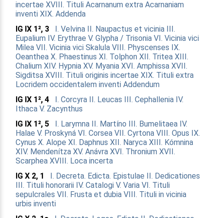
incertae
XVIII. Tituli Acarnanum extra Acarnaniam
inventi
XIX. Addenda
IG IX 1², 3
I. Velvina
II. Naupactus et vicinia
III.
Eupalium
IV. Erythrae
V. Glypha / Trisonia
VI. Vicinia vici
Milea
VII. Vicinia vici Skalula
VIII. Physcenses
IX.
Oeanthea
X. Phaestinus
XI. Tolphon
XII. Tritea
XIII.
Chalium
XIV. Hypnia
XV. Myania
XVI. Amphissa
XVII.
Sigditsa
XVIII. Tituli originis incertae
XIX. Tituli extra
Locridem occidentalem inventi
Addendum
IG IX 1², 4
I. Corcyra
II. Leucas
III. Cephallenia
IV.
Ithaca
V. Zacynthus
IG IX 1², 5
I. Larymna
II. Martíno
III. Bumelitaea
IV.
Halae
V. Proskyná
VI. Corsea
VII. Cyrtona
VIII. Opus
IX.
Cynus
X. Alope
XI. Daphnus
XII. Naryca
XIII. Kómnina
XIV. Mendenítza
XV. Anávra
XVI. Thronium
XVII.
Scarphea
XVIII. Loca incerta
IG X 2, 1
I. Decreta. Edicta. Epistulae
II. Dedicationes
III. Tituli honorarii
IV. Catalogi
V. Varia
VI. Tituli
sepulcrales
VII. Frusta et dubia
VIII. Tituli in vicinia
urbis inventi