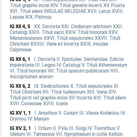
Tituli graphio incisi
XIV. Tituli generis incerti
XV. Frusta
XVI. Tituli alieni
INSULAE MILESIAE
XVII. Lerus
XVIII.
Lepsia
XIX. Patmus
IG XII 4, 5
XX. Decreta
XXI. Cnidiorum arbitrium
XXII.
Catalogi
XXIII. Tituli sacri
XXIV. Tituli honorarii
XXV.
Manumissiones
XXVI. Tituli sepulcrales
XXVII. Tituli
Christiani
XXVIII. Varia et incerta
XXIX. Insulae
Calymniae
IG XII 6, 1
I. Decreta
II. Epistulae. Sententiae. Edicta
imperatoria
III. Leges
IV. Catalogi
V. Tituli Atheniensium
VI. Tituli honorarii
VII. Tituli operum publicorum
VIII.
Inscriptiones ararum
IG XII 6, 2
IX. Dedicationes
X. Tituli sepulcrales
XI.
Tituli Christiani
XII. Tituli Iudaeorum
XIII. Varia
XIV.
Tituli picti vel graphio incisi
XV. Incerta
XVI. Tituli alieni
XVII. Corassiae
XVIII. Icaria
IG XV 1, 1
I. Amathus
II. Curium
III. Vássa Koilaníou
IV.
Drýmou
IV. Marium
IG XV 2, 1
I. Citium
II. Pýla
III. Golgi
IV. Tremithus
V.
Idalium
VI. Tamassus
VII. Nymphaeum in colle Kafizin