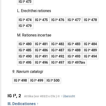
IG I³ 473
L. Erechthei rationes
IG I³ 474
IG I³ 475
IG I³ 476
IG I³ 477
IG I³ 478
IG I³ 479
M. Rationes incertae
IG I³ 480
IG I³ 481
IG I³ 482
IG I³ 483
IG I³ 484
IG I³ 485
IG I³ 486
IG I³ 487
IG I³ 488
IG I³ 489
IG I³ 490
IG I³ 491
IG I³ 492
IG I³ 493
IG I³ 494
IG I³ 495
IG I³ 496
IG I³ 497
IG I³ 497bis
9. Navium catalogi
IG I³ 498
IG I³ 499
IG I³ 500
IG I³, 2
Attika (vor 403/2 v.Chr.) II
↑ Übersicht
III. Dedicationes ↑