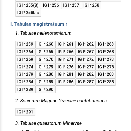
IG I³ 255(B)
IG I³ 256
IG I³ 257
IG I³ 258
IG I³ 258bis
II. Tabulae magistratuum ↑
1. Tabulae hellenotamiarum
IG I³ 259
IG I³ 260
IG I³ 261
IG I³ 262
IG I³ 263
IG I³ 264
IG I³ 265
IG I³ 266
IG I³ 267
IG I³ 268
IG I³ 269
IG I³ 270
IG I³ 271
IG I³ 272
IG I³ 273
IG I³ 274
IG I³ 275
IG I³ 276
IG I³ 277
IG I³ 278
IG I³ 279
IG I³ 280
IG I³ 281
IG I³ 282
IG I³ 283
IG I³ 284
IG I³ 285
IG I³ 286
IG I³ 287
IG I³ 288
IG I³ 289
IG I³ 290
2. Sociorum Magnae Graeciae contributiones
IG I³ 291
3. Tabulae quaestorum Minervae